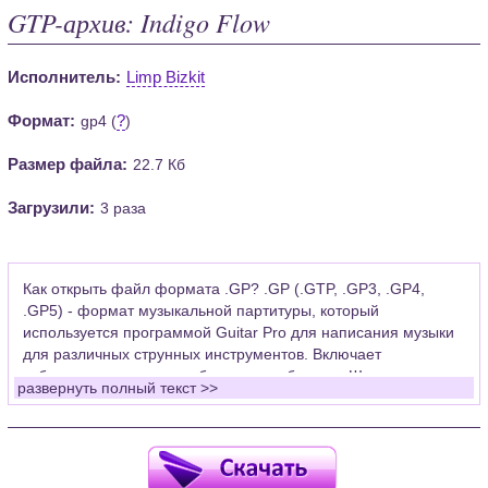
GTP-архив: Indigo Flow
Исполнитель:
Limp Bizkit
Формат:
?
gp4 (
)
Размер файла:
22.7 Кб
Загрузили:
3 раза
Как открыть файл формата .GP? .GP (.GTP, .GP3, .GP4,
.GP5) - формат музыкальной партитуры, который
используется программой Guitar Pro для написания музыки
для различных струнных инструментов. Включает
табулатуры для гитары, бас-гитары, банджо. Широко
развернуть полный текст >>
применяется для создания партитур, которые затем
возможно проиграть с помощью данных MIDI или
напечатать на принтере.
Для открытия нот этого формата Вам необходимо
установить у себя на рабочем компьютере программу Guitar