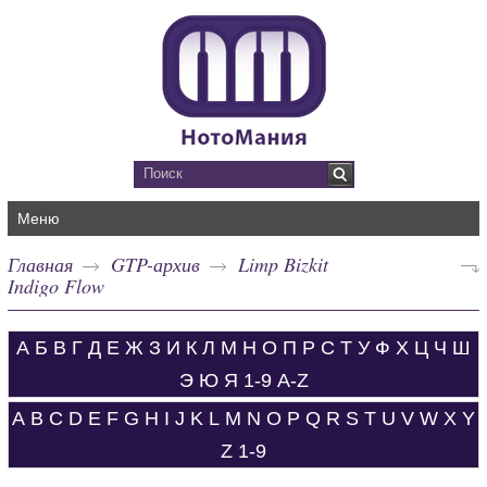
Меню
Главная
GTP-архив
Limp Bizkit
Indigo Flow
А
Б
В
Г
Д
Е
Ж
З
И
К
Л
М
Н
О
П
Р
С
Т
У
Ф
Х
Ц
Ч
Ш
Э
Ю
Я
1-9
A-Z
A
B
C
D
E
F
G
H
I
J
K
L
M
N
O
P
Q
R
S
T
U
V
W
X
Y
Z
1-9