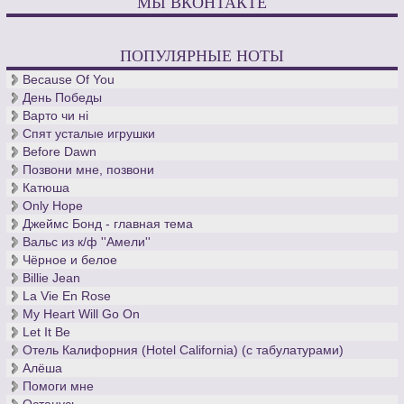
МЫ ВКОНТАКТЕ
ПОПУЛЯРНЫЕ НОТЫ
Because Of You
День Победы
Варто чи нi
Спят усталые игрушки
Before Dawn
Позвони мне, позвони
Катюша
Only Hope
Джеймс Бонд - главная тема
Вальс из к/ф ''Амели''
Чёрное и белое
Billie Jean
La Vie En Rose
My Heart Will Go On
Let It Be
Отель Калифорния (Hotel California) (с табулатурами)
Алёша
Помоги мне