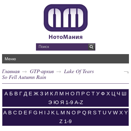
Меню
Главная
GTP-архив
Lake Of Tears
So Fell Autumn Rain
А
Б
В
Г
Д
Е
Ж
З
И
К
Л
М
Н
О
П
Р
С
Т
У
Ф
Х
Ц
Ч
Ш
Э
Ю
Я
1-9
A-Z
A
B
C
D
E
F
G
H
I
J
K
L
M
N
O
P
Q
R
S
T
U
V
W
X
Y
Z
1-9