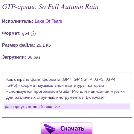
GTP-архив: So Fell Autumn Rain
Исполнитель:
Lake Of Tears
Формат:
?
gp4 (
)
Размер файла:
25.1 Кб
Загрузили:
36 раз
Как открыть файл формата .GP? .GP (.GTP, .GP3, .GP4,
.GP5) - формат музыкальной партитуры, который
используется программой Guitar Pro для написания музыки
для различных струнных инструментов. Включает
табулатуры для гитары, бас-гитары, банджо. Широко
развернуть полный текст >>
применяется для создания партитур, которые затем
возможно проиграть с помощью данных MIDI или
напечатать на принтере.
Для открытия нот этого формата Вам необходимо
установить у себя на рабочем компьютере программу Guitar