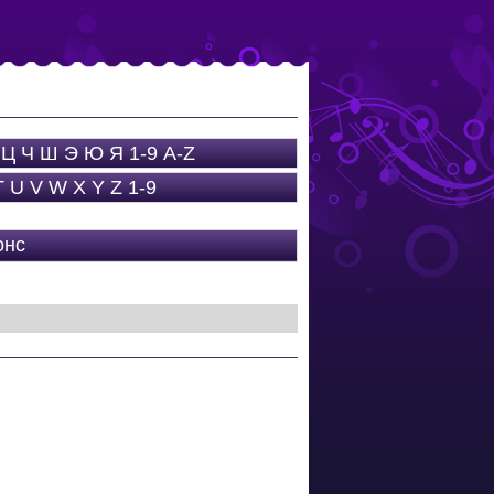
Ц
Ч
Ш
Э
Ю
Я
1-9
A-Z
T
U
V
W
X
Y
Z
1-9
онс