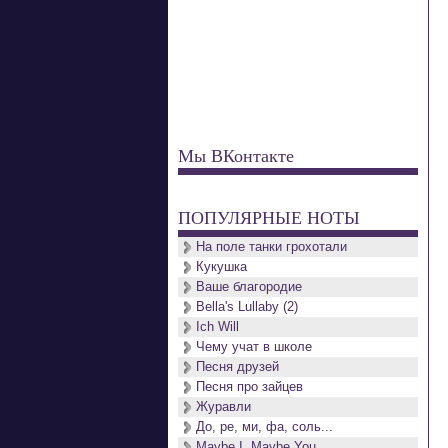
Мы ВКонтакте
ПОПУЛЯРНЫЕ НОТЫ
На поле танки грохотали
Кукушка
Ваше благородие
Bella's Lullaby (2)
Ich Will
Чему учат в школе
Песня друзей
Песня про зайцев
Журавли
До, ре, ми, фа, соль...
Maybe I, Maybe You