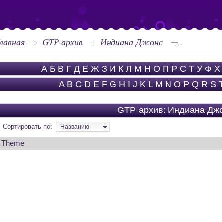
лавная
GTP-архив
Индиана Джонс
А
Б
В
Г
Д
Е
Ж
З
И
К
Л
М
Н
О
П
Р
С
Т
У
Ф
Х
A
B
C
D
E
F
G
H
I
J
K
L
M
N
O
P
Q
R
S
GTP-архив: Индиана Дж
Сортировать по:
Названию
Theme