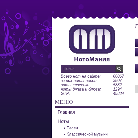
Г
Всего нот на сайте:
60867
из них ноты песен:
3807
ноты классики:
5882
ноты джаза и блюза:
1294
GTP:
49884
МЕНЮ
Главная
Ноты
Песен
Классической музыки