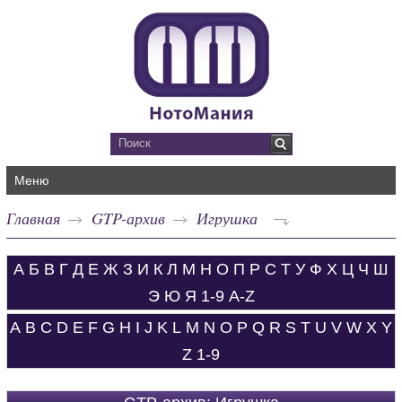
Меню
Главная
GTP-архив
Игрушка
А
Б
В
Г
Д
Е
Ж
З
И
К
Л
М
Н
О
П
Р
С
Т
У
Ф
Х
Ц
Ч
Ш
Э
Ю
Я
1-9
A-Z
A
B
C
D
E
F
G
H
I
J
K
L
M
N
O
P
Q
R
S
T
U
V
W
X
Y
Z
1-9