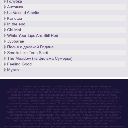
Голубка
Антошка
La Valse d Amelie
Катюша
In the end
Chi Mai
While Your Lips Are Still Red
Зурбаган
Песня о далёкой Родине
Smells Like Teen Spirit
The Meadow (из фильма Сумерки)
Feeling Good
Мурка
Нотомания представляет собой бесплатный нотный архив, который
разрабатывается с целью предоставления каждому музыканту нот известных и
популярных произведений классической и современной музыки на безвозмездной
основе в переложениях для различных музыкальных инструментов (гитары,
фортепиано, скрипки, виолончели и др.). Все данные, представленные на сайте
(тексты песен, аккорды и ноты) взяты из открытых источников и представлены
исключительно для ознакомления. Права на эти произведения принадлежат их
авторам. Нотомания не претендует на авторство размещаемых произведений и не
занимается продажей объектов чужого авторского права. За содержание текстов
администрация сайта ответственности не несет. Если вы являетесь обладателем
авторского права на произведение, размещенное на нашем сайте, и имеете
возможность предоставить нам документальное тому подтверждение, но по какой-
либо причине не хотите, чтобы информация о нём была доступна нашим
пользователям, немедленно напишите нам на почтовый ящик
(notomania[собака]mail.ru) письмо (в свободной форме) с указанием автора, названия,