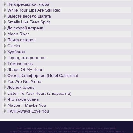
Не отрекаются, любя
While Your Lips Are Still Red
Вместе весело шагать
Smells Like Teen Spirit
До скорой встречи
Moon River
Пачка сигарет
Clocks
Зурбаган
Город, которого нет
Тёмная ночь
Shape Of My Heart
Отель Калифорния (Hotel California)
You Are Not Alone
Лесной олень
Listen To Your Heart (2 варианта)
Что такое осень
Maybe I, Maybe You
I Will Always Love You
Нотомания представляет собой бесплатный нотный архив, который
разрабатывается с целью предоставления каждому музыканту нот известных и