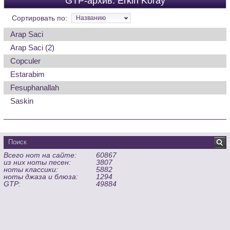
GTP-архив: Erkin Koray
Сортировать по:
Названию
Arap Saci
Arap Saci (2)
Copculer
Estarabim
Fesuphanallah
Saskin
Всего нот на сайте:
60867
из них ноты песен:
3807
ноты классики:
5882
ноты джаза и блюза:
1294
GTP:
49884