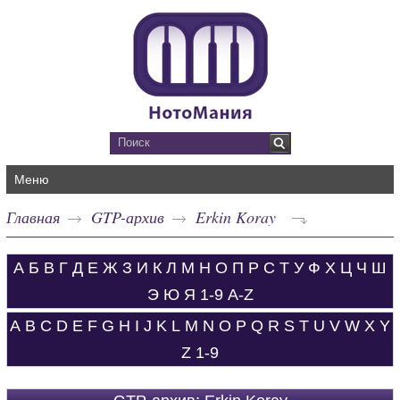
Меню
Главная
GTP-архив
Erkin Koray
А
Б
В
Г
Д
Е
Ж
З
И
К
Л
М
Н
О
П
Р
С
Т
У
Ф
Х
Ц
Ч
Ш
Э
Ю
Я
1-9
A-Z
A
B
C
D
E
F
G
H
I
J
K
L
M
N
O
P
Q
R
S
T
U
V
W
X
Y
Z
1-9