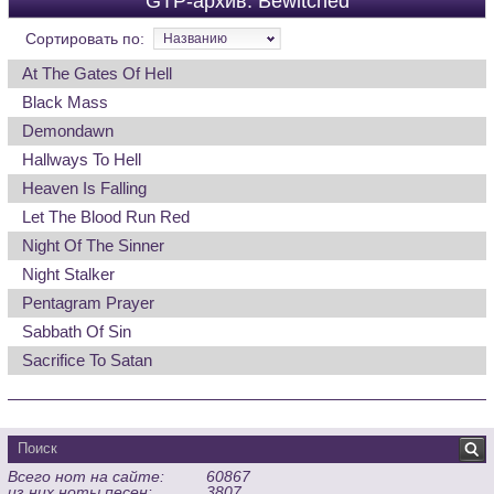
GTP-архив: Bewitched
Сортировать по:
Названию
At The Gates Of Hell
Black Mass
Demondawn
Hallways To Hell
Heaven Is Falling
Let The Blood Run Red
Night Of The Sinner
Night Stalker
Pentagram Prayer
Sabbath Of Sin
Sacrifice To Satan
Всего нот на сайте:
60867
из них ноты песен:
3807