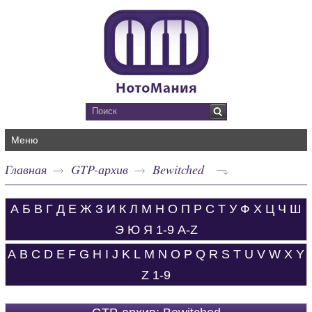
Меню
Главная
GTP-архив
Bewitched
А
Б
В
Г
Д
Е
Ж
З
И
К
Л
М
Н
О
П
Р
С
Т
У
Ф
Х
Ц
Ч
Ш
Э
Ю
Я
1-9
A-Z
A
B
C
D
E
F
G
H
I
J
K
L
M
N
O
P
Q
R
S
T
U
V
W
X
Y
Z
1-9