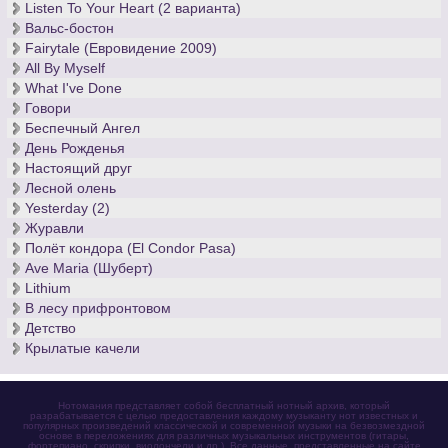
Listen To Your Heart (2 варианта)
Вальс-бостон
Fairytale (Евровидение 2009)
All By Myself
What I've Done
Говори
Беспечный Ангел
День Рожденья
Настоящий друг
Лесной олень
Yesterday (2)
Журавли
Полёт кондора (El Condor Pasa)
Ave Maria (Шуберт)
Lithium
В лесу прифронтовом
Детство
Крылатые качели
Нотомания представляет собой бесплатный нотный архив, который
разрабатывается с целью предоставления каждому музыканту нот известных и
популярных произведений классической и современной музыки на безвозмездной
основе в переложениях для различных музыкальных инструментов (гитары,
фортепиано, скрипки, виолончели и др.). Все данные, представленные на сайте