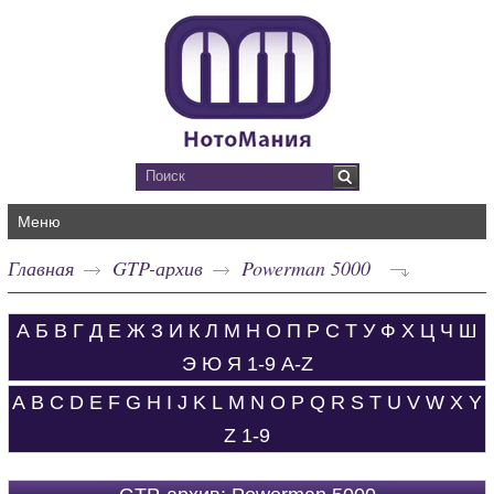
Меню
Главная
GTP-архив
Powerman 5000
А
Б
В
Г
Д
Е
Ж
З
И
К
Л
М
Н
О
П
Р
С
Т
У
Ф
Х
Ц
Ч
Ш
Э
Ю
Я
1-9
A-Z
A
B
C
D
E
F
G
H
I
J
K
L
M
N
O
P
Q
R
S
T
U
V
W
X
Y
Z
1-9