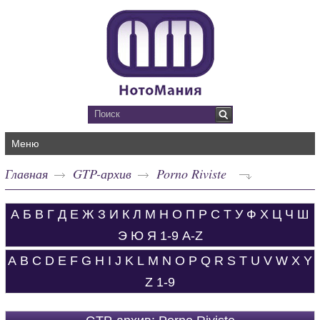
Меню
Главная
GTP-архив
Porno Riviste
А
Б
В
Г
Д
Е
Ж
З
И
К
Л
М
Н
О
П
Р
С
Т
У
Ф
Х
Ц
Ч
Ш
Э
Ю
Я
1-9
A-Z
A
B
C
D
E
F
G
H
I
J
K
L
M
N
O
P
Q
R
S
T
U
V
W
X
Y
Z
1-9