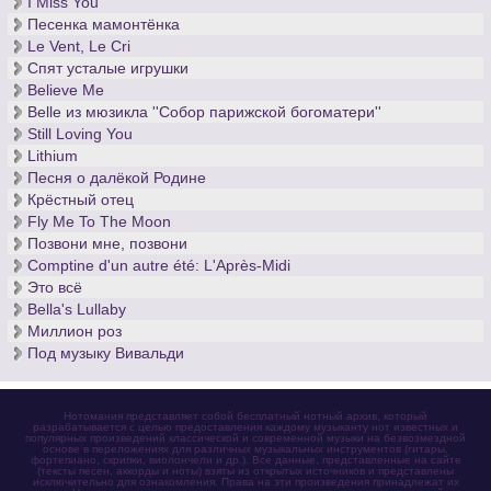
I Miss You
Песенка мамонтёнка
Le Vent, Le Cri
Спят усталые игрушки
Believe Me
Belle из мюзикла ''Собор парижской богоматери''
Still Loving You
Lithium
Песня о далёкой Родине
Крёстный отец
Fly Me To The Moon
Позвони мне, позвони
Comptine d'un autre été: L'Après-Midi
Это всё
Bella's Lullaby
Миллион роз
Под музыку Вивальди
Нотомания представляет собой бесплатный нотный архив, который
разрабатывается с целью предоставления каждому музыканту нот известных и
популярных произведений классической и современной музыки на безвозмездной
основе в переложениях для различных музыкальных инструментов (гитары,
фортепиано, скрипки, виолончели и др.). Все данные, представленные на сайте
(тексты песен, аккорды и ноты) взяты из открытых источников и представлены
исключительно для ознакомления. Права на эти произведения принадлежат их