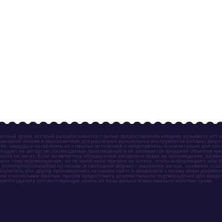
отный архив, который разрабатывается с целью предоставления каждому музыканту нот 
мездной основе в переложениях для различных музыкальных инструментов (гитары, фортеп
ен, аккорды и ноты) взяты из открытых источников и представлены исключительно для озн
ендует на авторство размещаемых произведений и не занимается продажей объектов чуж
ности не несет. Если вы являетесь обладателем авторского права на произведение, разм
ное тому подтверждение, но по какой-либо причине не хотите, чтобы информация о нём 
otomania[собака]mail.ru) письмо (в свободной форме) с указанием автора, названия, ссыл
амоучитель или другое произведение) на нашем сайте и прикрепите к письму копии докум
зии к нескольким файлам, просим предоставить документальное подтверждение для каждог
зуется удалить соответствующую запись из базы данных в максимально короткие сроки.