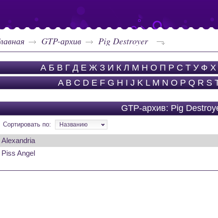
лавная
GTP-архив
Pig Destroyer
А
Б
В
Г
Д
Е
Ж
З
И
К
Л
М
Н
О
П
Р
С
Т
У
Ф
Х
A
B
C
D
E
F
G
H
I
J
K
L
M
N
O
P
Q
R
S
GTP-архив: Pig Destroy
Сортировать по:
Названию
Alexandria
Piss Angel