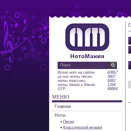
Г
Всего нот на сайте:
60867
из них ноты песен:
3807
ноты классики:
5882
ноты джаза и блюза:
1294
GTP:
49884
МЕНЮ
Главная
Ноты
Песен
Классической музыки