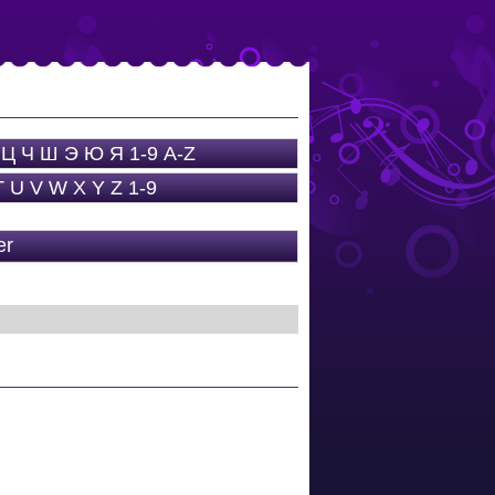
Ц
Ч
Ш
Э
Ю
Я
1-9
A-Z
T
U
V
W
X
Y
Z
1-9
er