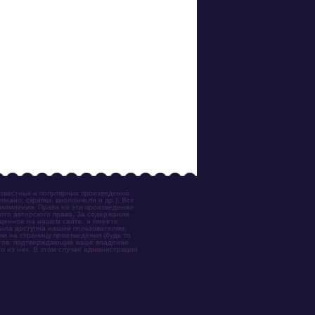
известных и популярных произведений
иано, скрипки, виолончели и др.). Все
акомления. Права на эти произведения
ого авторского права. За содержание
ещенное на нашем сайте, и имеете
была доступна нашим пользователям,
ки на страницу произведения (будь то
ентов, подтверждающие ваше владение
о из них. В этом случае администрация