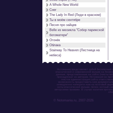
A Whole New World
Снег
The Lady In Red (Леди в красном)
Ты в моём сентябре
Песня про зайцев
Belle из мюзикла ''Собор парижской
богоматери''
Огонёк
Облака
Stairway To Heaven (Лестница на
небеса)
Нотомания представляет собой бесплатный н
классической и современной музыки на безвоз
данные, представленные на сайте (тексты пес
принадлежат их авторам. Нотомания не прет
текстов администрация сайта ответствен
возможность предоставить нам документаль
немедленно напишите нам на почтовый ящик (n
ноты классической музыки, песен, нотный с
авторскими правами. В случае наличия претен
обя
© Notomania.ru, 2007-2026