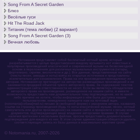
Song From A Secret Garden
Блюз
Весёлые гуси
Hit The Road Jack
Титаник (тема любви) (2 вариант)
Song From A Secret Garden (3)
Вечная любовь
Нотомания представляет собой бесплатный нотный архив, который
разрабатывается с целью предоставления каждому музыканту нот известных и
популярных произведений классической и современной музыки на безвозмездной
основе в переложениях для различных музыкальных инструментов (гитары,
фортепиано, скрипки, виолончели и др.). Все данные, представленные на сайте
(тексты песен, аккорды и ноты) взяты из открытых источников и представлены
исключительно для ознакомления. Права на эти произведения принадлежат их
авторам. Нотомания не претендует на авторство размещаемых произведений и не
занимается продажей объектов чужого авторского права. За содержание текстов
администрация сайта ответственности не несет. Если вы являетесь обладателем
авторского права на произведение, размещенное на нашем сайте, и имеете
возможность предоставить нам документальное тому подтверждение, но по какой-
либо причине не хотите, чтобы информация о нём была доступна нашим
пользователям, немедленно напишите нам на почтовый ящик
(notomania[собака]mail.ru) письмо (в свободной форме) с указанием автора, названия,
ссылки на страницу произведения (будь то ноты классической музыки, песен, нотный
самоучитель или другое произведение) на нашем сайте и прикрепите к письму копии
документов, подтверждающие ваше владение авторскими правами. В случае
наличия претензии к нескольким файлам, просим предоставить документальное
подтверждение для каждого из них. В этом случае администрация обязуется удалить
соответствующую запись из базы данных в максимально короткие сроки.
© Notomania.ru, 2007-2026