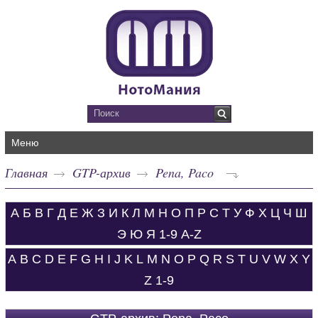
Меню
Главная
GTP-архив
Pena, Paco
А
Б
В
Г
Д
Е
Ж
З
И
К
Л
М
Н
О
П
Р
С
Т
У
Ф
Х
Ц
Ч
Ш
Э
Ю
Я
1-9
A-Z
A
B
C
D
E
F
G
H
I
J
K
L
M
N
O
P
Q
R
S
T
U
V
W
X
Y
Z
1-9