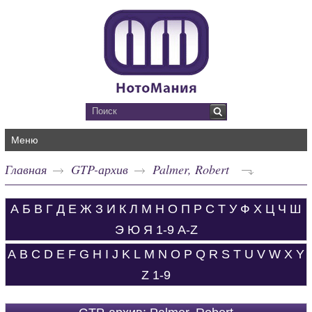
Меню
Главная
GTP-архив
Palmer, Robert
А
Б
В
Г
Д
Е
Ж
З
И
К
Л
М
Н
О
П
Р
С
Т
У
Ф
Х
Ц
Ч
Ш
Э
Ю
Я
1-9
A-Z
A
B
C
D
E
F
G
H
I
J
K
L
M
N
O
P
Q
R
S
T
U
V
W
X
Y
Z
1-9