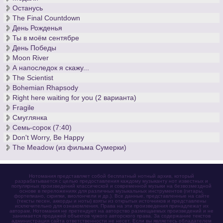
Останусь
The Final Countdown
День Рожденья
Ты в моём сентябре
День Победы
Moon River
А напоследок я скажу...
The Scientist
Bohemian Rhapsody
Right here waiting for you (2 варианта)
Fragile
Смуглянка
Семь-сорок (7:40)
Don't Worry, Be Happy
The Meadow (из фильма Сумерки)
Нотомания представляет собой бесплатный нотный архив, который
разрабатывается с целью предоставления каждому музыканту нот известных и
популярных произведений классической и современной музыки на безвозмездной
основе в переложениях для различных музыкальных инструментов (гитары,
фортепиано, скрипки, виолончели и др.). Все данные, представленные на сайте
(тексты песен, аккорды и ноты) взяты из открытых источников и представлены
исключительно для ознакомления. Права на эти произведения принадлежат их
авторам. Нотомания не претендует на авторство размещаемых произведений и не
занимается продажей объектов чужого авторского права. За содержание текстов
администрация сайта ответственности не несет. Если вы являетесь обладателем