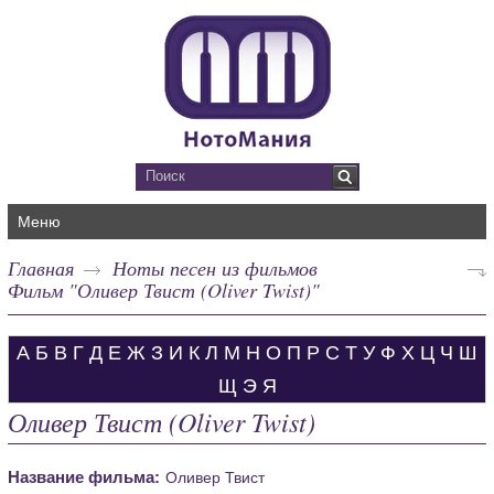
Меню
Главная
Ноты песен из фильмов
Фильм "Оливер Твист (Oliver Twist)"
А
Б
В
Г
Д
Е
Ж
З
И
К
Л
М
Н
О
П
Р
С
Т
У
Ф
Х
Ц
Ч
Ш
Щ
Э
Я
Оливер Твист (Oliver Twist)
Название фильма:
Оливер Твист