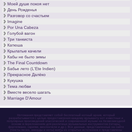
Моей душе покоя нет
День Рожденья
Разговор со счастьем
Imagine
Por Una Cabeza
Голубой вагон
Три танкиста
Катюша
Крылатые качели
Кабы не было зимы
The Final Countdown
Бабье лето (L'Ete Indien)
Прекрасное Далёко
Кукушка
Тема любви
Вместе весело шагать
Marriage D'Amour
Нотомания представляет собой бесплатный нотный архив, который
разрабатывается с целью предоставления каждому музыканту нот известных и
популярных произведений классической и современной музыки на безвозмездной
основе в переложениях для различных музыкальных инструментов (гитары,
фортепиано, скрипки, виолончели и др.). Все данные, представленные на сайте
(тексты песен, аккорды и ноты) взяты из открытых источников и представлены