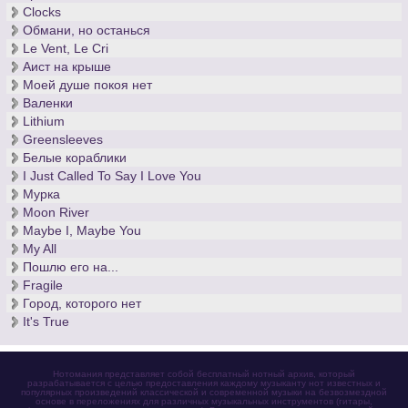
Clocks
Обмани, но останься
Le Vent, Le Cri
Аист на крыше
Моей душе покоя нет
Валенки
Lithium
Greensleeves
Белые кораблики
I Just Called To Say I Love You
Мурка
Moon River
Maybe I, Maybe You
My All
Пошлю его на...
Fragile
Город, которого нет
It's True
Нотомания представляет собой бесплатный нотный архив, который
разрабатывается с целью предоставления каждому музыканту нот известных и
популярных произведений классической и современной музыки на безвозмездной
основе в переложениях для различных музыкальных инструментов (гитары,