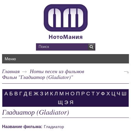
Меню
Главная
Ноты песен из фильмов
Фильм "Гладиатор (Gladiator)"
А
Б
В
Г
Д
Е
Ж
З
И
К
Л
М
Н
О
П
Р
С
Т
У
Ф
Х
Ц
Ч
Ш
Щ
Э
Я
Гладиатор (Gladiator)
Название фильма:
Гладиатор