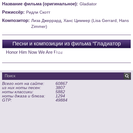
Название фильма (оригинальное):
Gladiator
Режиссёр:
Ридли Скотт
Композитор:
Лиза Джеррард, Ханс Циммер (Lisa Gerrard, Hans
Zimmer)
Песни и композиции из фильма "Гладиатор
(Gladiator)"
Honor Him Now We Are Free
Всего нот на сайте:
60867
из них ноты песен:
3807
ноты классики:
5882
ноты джаза и блюза:
1294
GTP:
49884