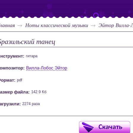
лавная
Ноты классической музыки
Эйтор Вилла-
Бразильский танец
нструмент:
гитара
омпозитор:
Вилла-Лобос Эйтор
ормат:
pdf
азмер файла:
142.9 Кб
агрузили:
2274 раза