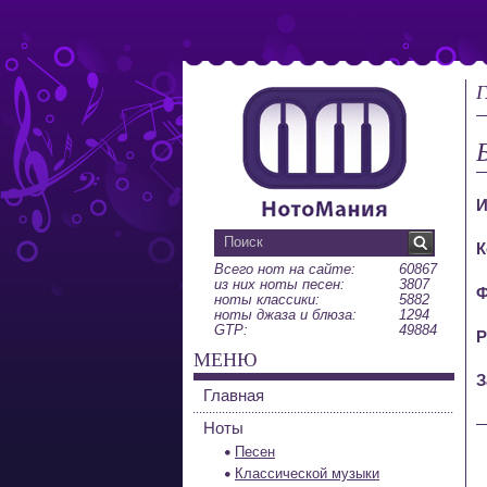
Г
И
К
Всего нот на сайте:
60867
из них ноты песен:
3807
Ф
ноты классики:
5882
ноты джаза и блюза:
1294
GTP:
49884
Р
МЕНЮ
З
Главная
Ноты
Песен
Классической музыки