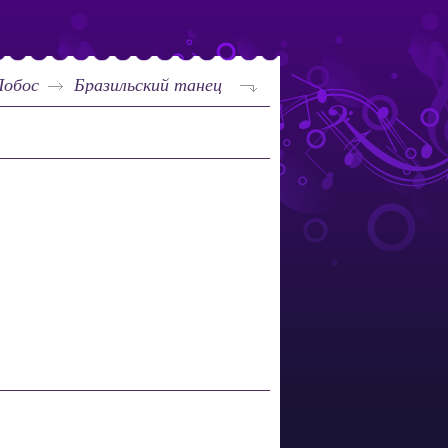
Лобос
Бразильский танец