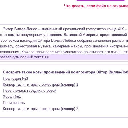
Что делать, если файл не открыв
Эйтор Вилла-Лобос – знаменитый бразильский композитор конца XIX – 
стал самым популярным уроженцем Латинской Америки, представивший 
творческом наследии Эйтора Вилла-Лобоса собраны сочинения разных му
примеру, оркестровая музыка, камерные жанры, произведения инструмен
исполнения. Каждое произведение композитора показывает его жизнь, с
развернуть полный текст >>
борьбу. В сочинения Эйтора Вилла-Лобоса воедино сплетены элементы 
европейской классики и джазовые интонации. Стиль Эйтора Вилла-Лобос
времени и прошел нелегкий путь. Композитор жил в среде латиноамерика
Смотрите также ноты произведений композитора Эйтор Вилла-Лоб
традициями, музыкой и культурой, однако, обучавшись в музыкальной ш
Прелюдия №3
образования, в консерватории ему пришлось столкнуться с тем, что весь
Концерт для гитары с оркестром (клавир) 1
европейских традициях, не связанных с ранеизученным. Именно здесь и 
Переплелась гвоздика с розой
борьба внутри композитора с предпочтением в жанрах и направленности 
Хорал №1
Лобос открывал для себя новые творческие дороги, элементы музыкально
Полишинель
реализации, смело соединяя и употребляя их в своих сочинениях. Толь
Концерт для гитары с оркестром (клавир) 2
образов можно понять насколько многогранной и чувствительной натурой
музыкальное искусство, и как сильно был предан любимому делу.
Композитору пришлось пройти нелегкий путь к достижению успехов и 
тернистым ни бы его путь, он творил свои сочинения, наполняя их жизн