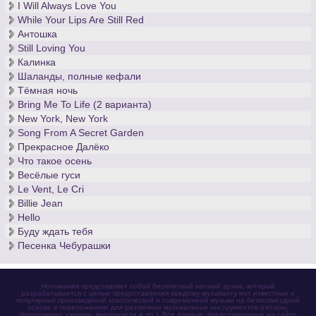
I Will Always Love You
While Your Lips Are Still Red
Антошка
Still Loving You
Калинка
Шаланды, полные кефали
Тёмная ночь
Bring Me To Life (2 варианта)
New York, New York
Song From A Secret Garden
Прекрасное Далёко
Что такое осень
Весёлые гуси
Le Vent, Le Cri
Billie Jean
Hello
Буду ждать тебя
Песенка Чебурашки
Нотомания представляет собой бесплатный нотный архив, который
разрабатывается с целью предоставления каждому музыканту нот известных и
популярных произведений классической и современной музыки на безвозмездной
основе в переложениях для различных музыкальных инструментов (гитары,
фортепиано, скрипки, виолончели и др.). Все данные, представленные на сайте