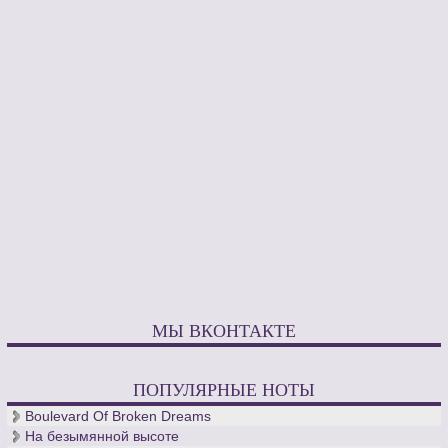
Композитору пришлось пройти нелегкий путь к достижению
успехов и популярности, но каким бы сложным и тернистым
ни бы его путь, он творил свои сочинения, наполняя их
жизнерадостностью и оптимизмом, наполняя глубокими
чувствами и эмоциями, и не опуская руки ни перед какими
трудностями. Только благодаря такому колоссальному труду,
он заслуженно именуется великим композитором Бразилии
XX столетия.
МЫ ВКОНТАКТЕ
ПОПУЛЯРНЫЕ НОТЫ
Boulevard Of Broken Dreams
На безымянной высоте