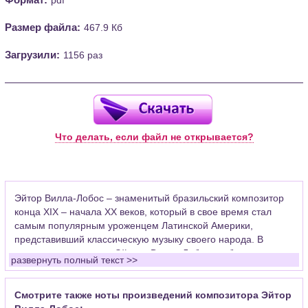
Размер файла:
467.9 Кб
Загрузили:
1156 раз
Что делать, если файл не открывается?
Эйтор Вилла-Лобос – знаменитый бразильский композитор
конца XIX – начала XX веков, который в свое время стал
самым популярным уроженцем Латинской Америки,
представивший классическую музыку своего народа. В
творческом наследии Эйтора Вилла-Лобоса собраны
развернуть полный текст >>
сочинения разных музыкальных жанров и форм, таких как, к
примеру, оркестровая музыка, камерные жанры,
произведения инструментального характера и для
Смотрите также ноты произведений композитора Эйтор