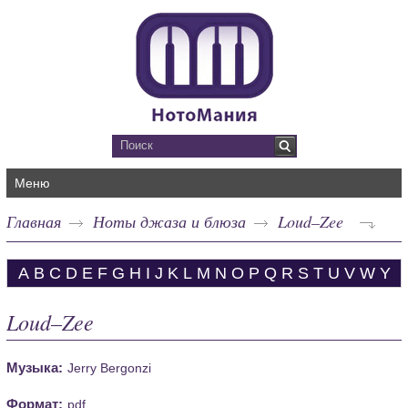
Меню
Главная
Ноты джаза и блюза
Loud–Zee
A
B
C
D
E
F
G
H
I
J
K
L
M
N
O
P
Q
R
S
T
U
V
W
Y
Loud–Zee
Музыка:
Jerry Bergonzi
Формат:
pdf