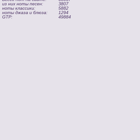
из них ноты песен:
3807
ноты классики:
5882
ноты джаза и блюза:
1294
GTP:
49884