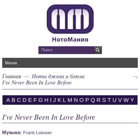
Меню
Главная
Ноты джаза и блюза
I've Never Been In Love Before
A
B
C
D
E
F
G
H
I
J
K
L
M
N
O
P
Q
R
S
T
U
V
W
Y
I've Never Been In Love Before
Музыка:
Frank Loesser