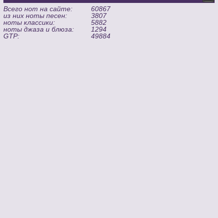
Всего нот на сайте:
60867
из них ноты песен:
3807
ноты классики:
5882
ноты джаза и блюза:
1294
GTP:
49884