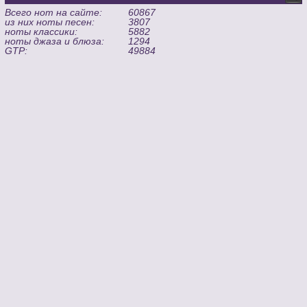
Всего нот на сайте:
60867
из них ноты песен:
3807
ноты классики:
5882
ноты джаза и блюза:
1294
GTP:
49884