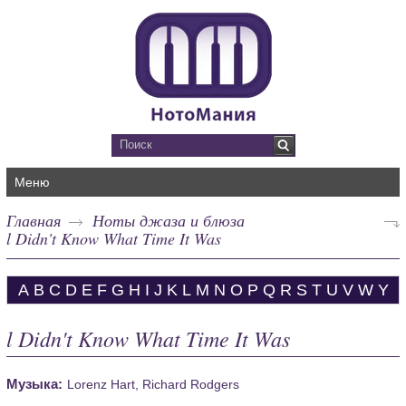
Меню
Главная
Ноты джаза и блюза
l Didn't Know What Time It Was
A
B
C
D
E
F
G
H
I
J
K
L
M
N
O
P
Q
R
S
T
U
V
W
Y
l Didn't Know What Time It Was
Музыка:
Lorenz Hart, Richard Rodgers