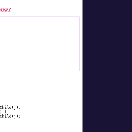
ается?