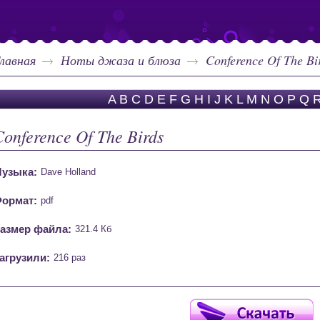
лавная
Ноты джаза и блюза
Conference Of The Bi
A
B
C
D
E
F
G
H
I
J
K
L
M
N
O
P
Q
Conference Of The Birds
узыка:
Dave Holland
ормат:
pdf
азмер файла:
321.4 Кб
агрузили:
216 раз