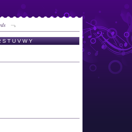
rds
R
S
T
U
V
W
Y