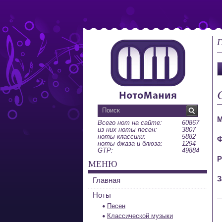
Г
М
Всего нот на сайте:
60867
из них ноты песен:
3807
ноты классики:
5882
Ф
ноты джаза и блюза:
1294
GTP:
49884
Р
МЕНЮ
З
Главная
Ноты
Песен
Классической музыки