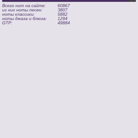
Всего нот на сайте:
60867
из них ноты песен:
3807
ноты классики:
5882
ноты джаза и блюза:
1294
GTP:
49884