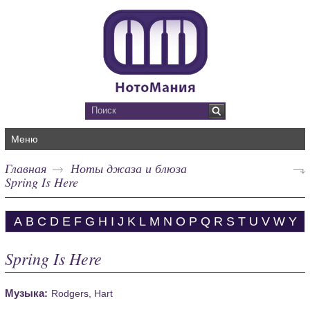
Меню
Главная
Ноты джаза и блюза
Spring Is Here
A
B
C
D
E
F
G
H
I
J
K
L
M
N
O
P
Q
R
S
T
U
V
W
Y
Spring Is Here
Музыка:
Rodgers, Hart