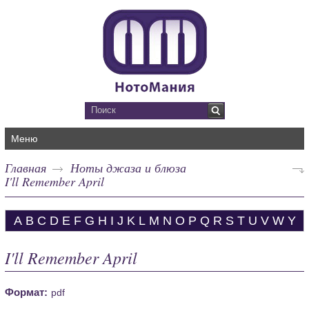
Меню
Главная
Ноты джаза и блюза
I'll Remember April
A
B
C
D
E
F
G
H
I
J
K
L
M
N
O
P
Q
R
S
T
U
V
W
Y
I'll Remember April
Формат:
pdf