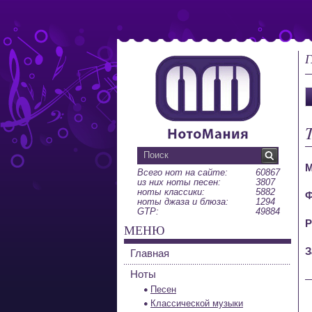
Г
М
Всего нот на сайте:
60867
из них ноты песен:
3807
ноты классики:
5882
Ф
ноты джаза и блюза:
1294
GTP:
49884
Р
МЕНЮ
З
Главная
Ноты
Песен
Классической музыки