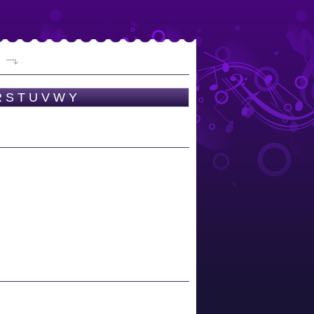
R
S
T
U
V
W
Y