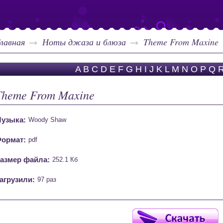
лавная
Ноты джаза и блюза
Theme From Maxine
A
B
C
D
E
F
G
H
I
J
K
L
M
N
O
P
Q
Theme From Maxine
узыка:
Woody Shaw
ормат:
pdf
азмер файла:
252.1 Кб
агрузили:
97 раз