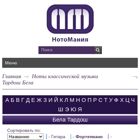
Меню
Главная
Ноты классической музыки
Тардош Бела
А
Б
В
Г
Д
Е
Ж
З
И
Й
К
Л
М
Н
О
П
Р
С
Т
У
Ф
Х
Ц
Ч
Ш
Э
Ю
Я
Бела Тардош
Сортировать по:
- Гитара
-
Фортепиано
-