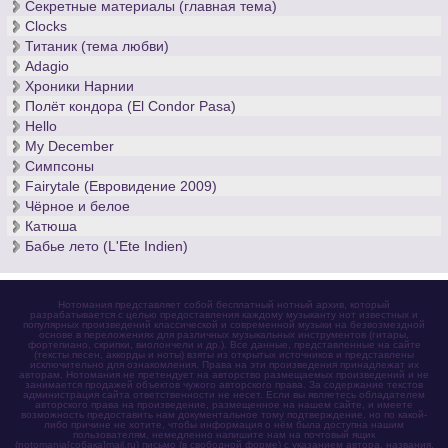
Секретные материалы (главная тема)
Clocks
Титаник (тема любви)
Adagio
Хроники Нарнии
Полёт кондора (El Condor Pasa)
Hello
My December
Симпсоны
Fairytale (Евровидение 2009)
Чёрное и белое
Катюша
Бабье лето (L'Ete Indien)
Нотомания представляет собой бесплатный нотный архив, который
разрабатывается с целью предоставления каждому музыканту нот известных и
популярных произведений классической и современной музыки на безвозмездной
основе в переложениях для различных музыкальных инструментов (гитары,
фортепиано, скрипки, виолончели и др.). Все данные, представленные на сайте
(тексты песен, аккорды и ноты) взяты из открытых источников и представлены
исключительно для ознакомления. Права на эти произведения принадлежат их
авторам. Нотомания не претендует на авторство размещаемых произведений и не
занимается продажей объектов чужого авторского права. За содержание текстов
администрация сайта ответственности не несет. Если вы являетесь обладателем
авторского права на произведение, размещенное на нашем сайте, и имеете
возможность предоставить нам документальное тому подтверждение, но по какой-
либо причине не хотите, чтобы информация о нём была доступна нашим
пользователям, немедленно напишите нам на почтовый ящик
(notomania[собака]mail.ru) письмо (в свободной форме) с указанием автора, названия,