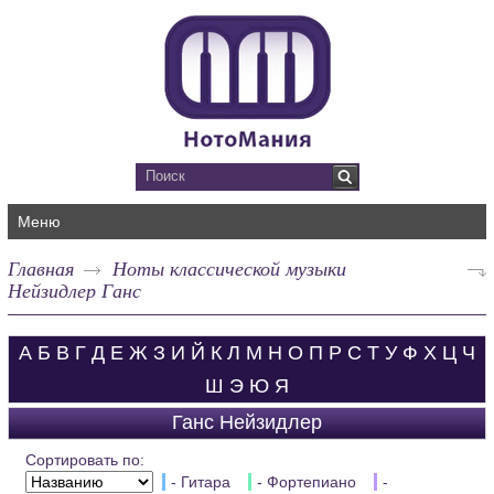
Меню
Главная
Ноты классической музыки
Нейзидлер Ганс
А
Б
В
Г
Д
Е
Ж
З
И
Й
К
Л
М
Н
О
П
Р
С
Т
У
Ф
Х
Ц
Ч
Ш
Э
Ю
Я
Ганс Нейзидлер
Сортировать по:
- Гитара
- Фортепиано
-