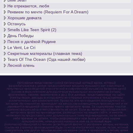
Billie Jean
Не отрекаются, любя
Реквием по мечте (Requiem For A Dream)
Хорошие девчата
Останусь
Smells Like Teen Spirit (2)
День Победы
Песня о далёкой Родине
Le Vent, Le Cri
Секретные материалы (главная тема)
Tears Of The Ocean (Ода нашей любви)
Лесной олень
Нотомания представляет собой бесплатный нотный архив, который
разрабатывается с целью предоставления каждому музыканту нот известных и
популярных произведений классической и современной музыки на безвозмездной
основе в переложениях для различных музыкальных инструментов (гитары,
фортепиано, скрипки, виолончели и др.). Все данные, представленные на сайте
(тексты песен, аккорды и ноты) взяты из открытых источников и представлены
исключительно для ознакомления. Права на эти произведения принадлежат их
авторам. Нотомания не претендует на авторство размещаемых произведений и не
занимается продажей объектов чужого авторского права. За содержание текстов
администрация сайта ответственности не несет. Если вы являетесь обладателем
авторского права на произведение, размещенное на нашем сайте, и имеете
возможность предоставить нам документальное тому подтверждение, но по какой-
либо причине не хотите, чтобы информация о нём была доступна нашим
пользователям, немедленно напишите нам на почтовый ящик
(notomania[собака]mail.ru) письмо (в свободной форме) с указанием автора, названия,
ссылки на страницу произведения (будь то ноты классической музыки, песен, нотный
самоучитель или другое произведение) на нашем сайте и прикрепите к письму копии