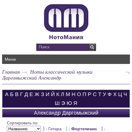
Меню
Главная
Ноты классической музыки
Даргомыжский Александр
А
Б
В
Г
Д
Е
Ж
З
И
Й
К
Л
М
Н
О
П
Р
С
Т
У
Ф
Х
Ц
Ч
Ш
Э
Ю
Я
Александр Даргомыжский
Сортировать по:
- Гитара
-
Фортепиано
-