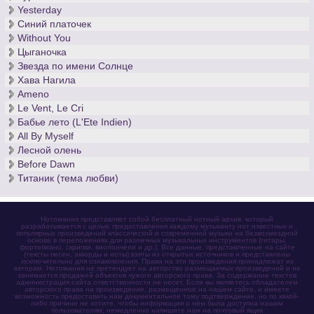
Yesterday
Синий платочек
Without You
Цыганочка
Звезда по имени Солнце
Хава Нагила
Ameno
Le Vent, Le Cri
Бабье лето (L'Ete Indien)
All By Myself
Лесной олень
Before Dawn
Титаник (тема любви)
Нотомания представляет собой бесплатный нотный архив, который
разрабатывается с целью предоставления каждому музыканту нот известных и
популярных произведений классической и современной музыки на безвозмездной
основе в переложениях для различных музыкальных инструментов (гитары,
фортепиано, скрипки, виолончели и др.). Все данные, представленные на сайте
(тексты песен, аккорды и ноты) взяты из открытых источников и представлены
исключительно для ознакомления. Права на эти произведения принадлежат их
авторам. Нотомания не претендует на авторство размещаемых произведений и не
занимается продажей объектов чужого авторского права. За содержание текстов
администрация сайта ответственности не несет. Если вы являетесь обладателем
авторского права на произведение, размещенное на нашем сайте, и имеете
возможность предоставить нам документальное тому подтверждение, но по какой-
либо причине не хотите, чтобы информация о нём была доступна нашим
пользователям, немедленно напишите нам на почтовый ящик