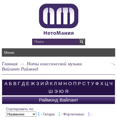
Меню
Главная
Ноты классической музыки
Вайлант Раймонд
А
Б
В
Г
Д
Е
Ж
З
И
Й
К
Л
М
Н
О
П
Р
С
Т
У
Ф
Х
Ц
Ч
Ш
Э
Ю
Я
Раймонд Вайлант
Сортировать по:
- Гитара
- Фортепиано
-