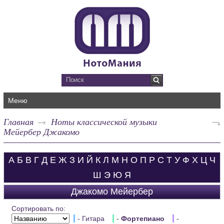
Меню
Главная
Ноты классической музыки
Мейербер Джакомо
А
Б
В
Г
Д
Е
Ж
З
И
Й
К
Л
М
Н
О
П
Р
С
Т
У
Ф
Х
Ц
Ч
Ш
Э
Ю
Я
Джакомо Мейербер
Сортировать по:
- Гитара
-
Фортепиано
-