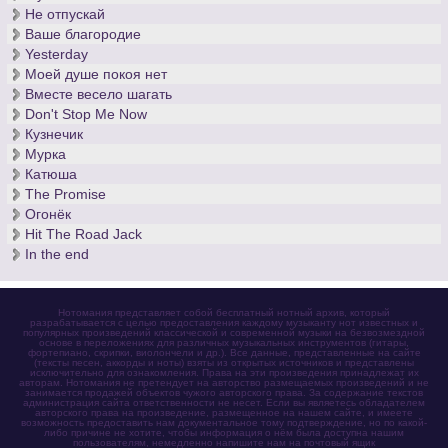
Не отпускай
Ваше благородие
Yesterday
Моей душе покоя нет
Вместе весело шагать
Don't Stop Me Now
Кузнечик
Мурка
Катюша
The Promise
Огонёк
Hit The Road Jack
In the end
Нотомания представляет собой бесплатный нотный архив, который
разрабатывается с целью предоставления каждому музыканту нот известных и
популярных произведений классической и современной музыки на безвозмездной
основе в переложениях для различных музыкальных инструментов (гитары,
фортепиано, скрипки, виолончели и др.). Все данные, представленные на сайте
(тексты песен, аккорды и ноты) взяты из открытых источников и представлены
исключительно для ознакомления. Права на эти произведения принадлежат их
авторам. Нотомания не претендует на авторство размещаемых произведений и не
занимается продажей объектов чужого авторского права. За содержание текстов
администрация сайта ответственности не несет. Если вы являетесь обладателем
авторского права на произведение, размещенное на нашем сайте, и имеете
возможность предоставить нам документальное тому подтверждение, но по какой-
либо причине не хотите, чтобы информация о нём была доступна нашим
пользователям, немедленно напишите нам на почтовый ящик