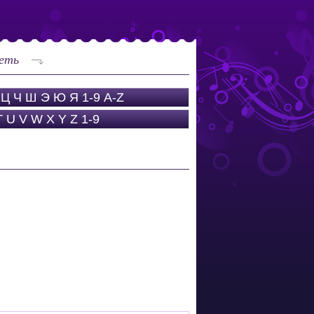
еть
Ц
Ч
Ш
Э
Ю
Я
1-9
A-Z
T
U
V
W
X
Y
Z
1-9