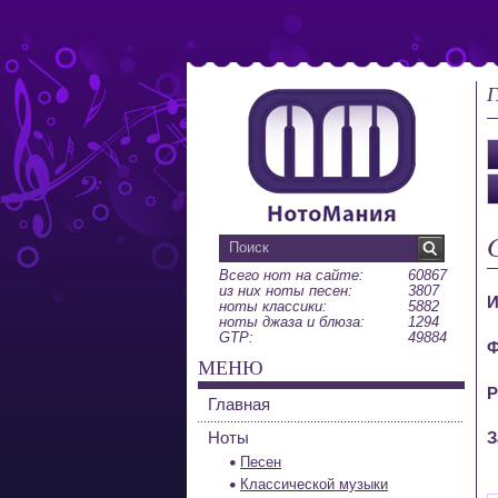
Г
Всего нот на сайте:
60867
из них ноты песен:
3807
И
ноты классики:
5882
ноты джаза и блюза:
1294
GTP:
49884
Ф
МЕНЮ
Р
Главная
Ноты
З
Песен
Классической музыки