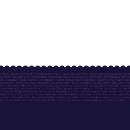
отный архив, который разрабатывается с целью предоставления каждому музыканту нот 
мездной основе в переложениях для различных музыкальных инструментов (гитары, фортеп
ен, аккорды и ноты) взяты из открытых источников и представлены исключительно для озн
ендует на авторство размещаемых произведений и не занимается продажей объектов чуж
ности не несет. Если вы являетесь обладателем авторского права на произведение, разм
ное тому подтверждение, но по какой-либо причине не хотите, чтобы информация о нём 
otomania[собака]mail.ru) письмо (в свободной форме) с указанием автора, названия, ссыл
амоучитель или другое произведение) на нашем сайте и прикрепите к письму копии докум
зии к нескольким файлам, просим предоставить документальное подтверждение для каждог
зуется удалить соответствующую запись из базы данных в максимально короткие сроки.