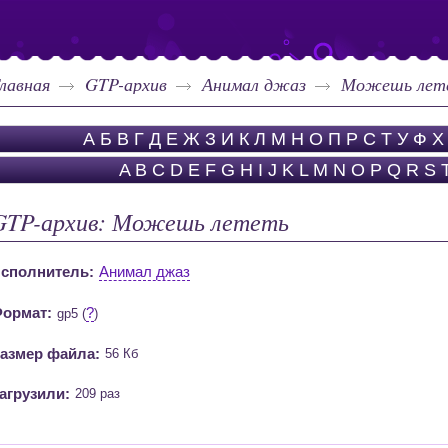
лавная
GTP-архив
Анимал джаз
Можешь лет
А
Б
В
Г
Д
Е
Ж
З
И
К
Л
М
Н
О
П
Р
С
Т
У
Ф
Х
A
B
C
D
E
F
G
H
I
J
K
L
M
N
O
P
Q
R
S
GTP-архив: Можешь лететь
сполнитель:
Анимал джаз
ормат:
?
gp5 (
)
азмер файла:
56 Кб
агрузили:
209 раз