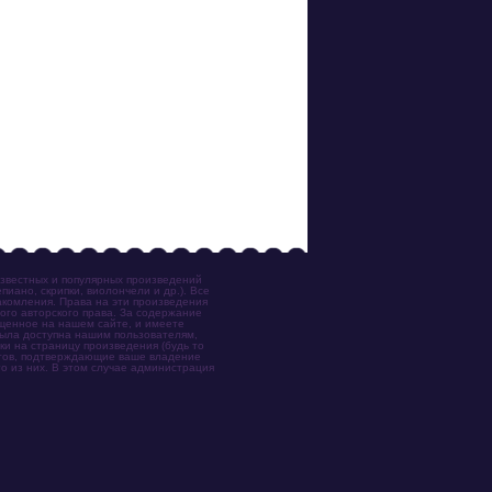
известных и популярных произведений
иано, скрипки, виолончели и др.). Все
акомления. Права на эти произведения
ого авторского права. За содержание
ещенное на нашем сайте, и имеете
была доступна нашим пользователям,
ки на страницу произведения (будь то
ентов, подтверждающие ваше владение
о из них. В этом случае администрация