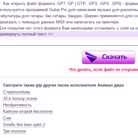
Как открыть файл формата .GP? .GP (.GTP, .GP3, .GP4, .GP5) - форм
используется программой Guitar Pro для написания музыки для различн
табулатуры для гитары, бас-гитары, банджо. Широко применяется для со
проиграть с помощью данных MIDI или напечатать на принтере.
Для открытия нот этого формата Вам необходимо установить у себя на р
развернуть полный текст >>
(желательно, последней версии). Скачать её можно с официального сайт
бесплатную версию на руском языке (
Найти
).
Функционал программы:
Запись музыкальных произведений для гитары, бас-гитары, банджо и мн
в виде табулатур или нотной графики (при создании табулатуры отображ
Что делать, если файл не открыв
нотами и наоборот);
Создание произведений для духовых, струнных, клавишных и других му
Создание партий для барабанов и перкуссии;
Смотрите также gtp других песен исполнителя Анимал джаз:
Интеграция текста песен в ноты и привязка его к нотам дорожек с партие
Стереолюбовь
Встроенный определитель и визуализатор аккордов для гитары;
10 в пользу осени
Экспортирование музыкальных партитур в MIDI, ASCII, MusicXML, WAV, PN
Необратимость
к печати;
Каблуки второй бесплатно
Импортирование из MIDI, ASCII,MusicXML, Power Tab (.ptb), TablEdit (.tef)
Снег
Виртуальный гитарный гриф, клавиатура фортепиано и панель ударных 
Smells like teen spirit 2
ноты, проигрываемые в текущий момент. Удобное создание и редактиров
Три полоски
инструмента с их помощью;