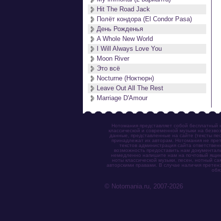
Hit The Road Jack
Полёт кондора (El Condor Pasa)
День Рожденья
A Whole New World
I Will Always Love You
Moon River
Это всё
Nocturne (Ноктюрн)
Leave Out All The Rest
Marriage D'Amour
Нотомания представляет собой бесплатный н
классической и современной музыки на безвоз
данные, представленные на сайте (тексты пес
принадлежат их авторам. Нотомания не прет
текстов администрация сайта ответствен
возможность предоставить нам документаль
немедленно напишите нам на почтовый ящик (n
ноты классической музыки, песен, нотный с
авторскими правами. В случае наличия претен
обя
© Notomania.ru, 2007-2026