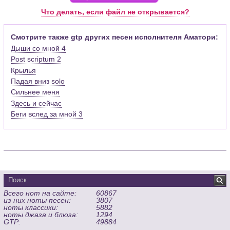
Pro (желательно, последней версии). Скачать её можно с
Что делать, если файл не открывается?
официального сайта программы (
Скачать
) или найти
бесплатную версию на руском языке (
Найти
).
Смотрите также gtp других песен исполнителя Аматори:
Дыши со мной 4
Функционал программы:
Post scriptum 2
Запись музыкальных произведений для гитары, бас-гитары,
Крылья
банджо и множества других инструментов и ансамблей в
виде табулатур или нотной графики (при создании
Падая вниз solo
табулатуры отображается соответствующая ей строчка с
Сильнее меня
нотами и наоборот);
Здесь и сейчас
Создание произведений для духовых, струнных, клавишных
Беги вслед за мной 3
и других музыкальных инструментов;
Создание партий для барабанов и перкуссии;
Интеграция текста песен в ноты и привязка его к нотам
дорожек с партией вокала;
Встроенный определитель и визуализатор аккордов для
гитары;
Экспортирование музыкальных партитур в MIDI, ASCII,
Всего нот на сайте:
60867
MusicXML, WAV, PNG, PDF, GP5 (в Guitar Pro 6), подготовка к
из них ноты песен:
3807
печати;
ноты классики:
5882
Импортирование из MIDI, ASCII,MusicXML, Power Tab (.ptb),
ноты джаза и блюза:
1294
GTP:
49884
TablEdit (.tef)