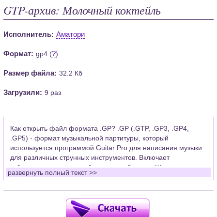
GTP-архив: Молочный коктейль
Исполнитель:
Аматори
Формат:
?
gp4 (
)
Размер файла:
32.2 Кб
Загрузили:
9 раз
Как открыть файл формата .GP? .GP (.GTP, .GP3, .GP4,
.GP5) - формат музыкальной партитуры, который
используется программой Guitar Pro для написания музыки
для различных струнных инструментов. Включает
табулатуры для гитары, бас-гитары, банджо. Широко
развернуть полный текст >>
применяется для создания партитур, которые затем
возможно проиграть с помощью данных MIDI или
напечатать на принтере.
Для открытия нот этого формата Вам необходимо
установить у себя на рабочем компьютере программу Guitar