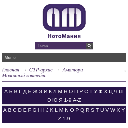
Меню
Главная
GTP-архив
Аматори
Молочный коктейль
А
Б
В
Г
Д
Е
Ж
З
И
К
Л
М
Н
О
П
Р
С
Т
У
Ф
Х
Ц
Ч
Ш
Э
Ю
Я
1-9
A-Z
A
B
C
D
E
F
G
H
I
J
K
L
M
N
O
P
Q
R
S
T
U
V
W
X
Y
Z
1-9