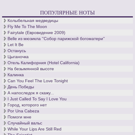
ПОПУЛЯРНЫЕ НОТЫ
Колыбельная медведицы
Fly Me To The Moon
Fairytale (Евровидение 2009)
Belle из мюзикла ''Собор парижской богоматери''
Let It Be
Останусь
Цыганочка
Отель Калифорния (Hotel California)
На безымянной высоте
Калинка
Can You Feel The Love Tonight
День Победы
А напоследок я скажу...
I Just Called To Say I Love You
Город, которого нет
Por Una Cabeza
Помоги мне
Случайный вальс
While Your Lips Are Still Red