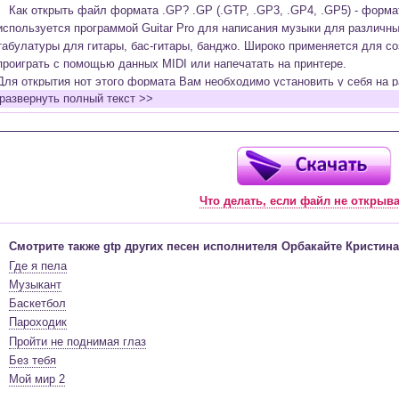
Как открыть файл формата .GP? .GP (.GTP, .GP3, .GP4, .GP5) - форм
используется программой Guitar Pro для написания музыки для различн
табулатуры для гитары, бас-гитары, банджо. Широко применяется для со
проиграть с помощью данных MIDI или напечатать на принтере.
Для открытия нот этого формата Вам необходимо установить у себя на р
развернуть полный текст >>
(желательно, последней версии). Скачать её можно с официального сайт
бесплатную версию на руском языке (
Найти
).
Функционал программы:
Запись музыкальных произведений для гитары, бас-гитары, банджо и мн
в виде табулатур или нотной графики (при создании табулатуры отображ
Что делать, если файл не открыв
нотами и наоборот);
Создание произведений для духовых, струнных, клавишных и других му
Создание партий для барабанов и перкуссии;
Смотрите также gtp других песен исполнителя Орбакайте Кристина
Интеграция текста песен в ноты и привязка его к нотам дорожек с партие
Где я пела
Встроенный определитель и визуализатор аккордов для гитары;
Музыкант
Экспортирование музыкальных партитур в MIDI, ASCII, MusicXML, WAV, PN
Баскетбол
к печати;
Пароходик
Импортирование из MIDI, ASCII,MusicXML, Power Tab (.ptb), TablEdit (.tef)
Пройти не поднимая глаз
Виртуальный гитарный гриф, клавиатура фортепиано и панель ударных 
Без тебя
ноты, проигрываемые в текущий момент. Удобное создание и редактиров
Мой мир 2
инструмента с их помощью;