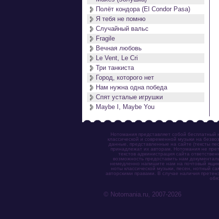
Полёт кондора (El Condor Pasa)
Я тебя не помню
Случайный вальс
Fragile
Вечная любовь
Le Vent, Le Cri
Три танкиста
Город, которого нет
Нам нужна одна победа
Спят усталые игрушки
Maybe I, Maybe You
Нотомания представляет собой бесплатный н
классической и современной музыки на безвоз
данные, представленные на сайте (тексты пес
принадлежат их авторам. Нотомания не прет
текстов администрация сайта ответствен
возможность предоставить нам документаль
немедленно напишите нам на почтовый ящик (n
ноты классической музыки, песен, нотный с
авторскими правами. В случае наличия претен
обя
© Notomania.ru, 2007-2026