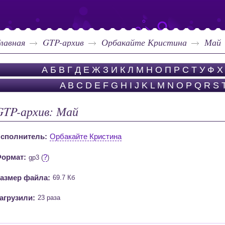
лавная
GTP-архив
Орбакайте Кристина
Май
А
Б
В
Г
Д
Е
Ж
З
И
К
Л
М
Н
О
П
Р
С
Т
У
Ф
Х
A
B
C
D
E
F
G
H
I
J
K
L
M
N
O
P
Q
R
S
GTP-архив: Май
сполнитель:
Орбакайте Кристина
ормат:
?
gp3 (
)
азмер файла:
69.7 Кб
агрузили:
23 раза