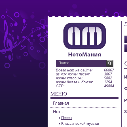
Г
Всего нот на сайте:
60867
из них ноты песен:
3807
И
ноты классики:
5882
ноты джаза и блюза:
1294
GTP:
49884
Ф
МЕНЮ
Р
Главная
Ноты
З
Песен
Классической музыки