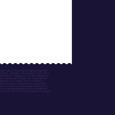
известных и популярных произведений
иано, скрипки, виолончели и др.). Все
акомления. Права на эти произведения
ого авторского права. За содержание
ещенное на нашем сайте, и имеете
была доступна нашим пользователям,
ки на страницу произведения (будь то
ентов, подтверждающие ваше владение
о из них. В этом случае администрация