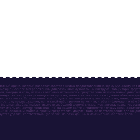
отный архив, который разрабатывается с целью предоставления каждому музыканту нот 
мездной основе в переложениях для различных музыкальных инструментов (гитары, фортеп
ен, аккорды и ноты) взяты из открытых источников и представлены исключительно для озн
ендует на авторство размещаемых произведений и не занимается продажей объектов чуж
ности не несет. Если вы являетесь обладателем авторского права на произведение, разм
ное тому подтверждение, но по какой-либо причине не хотите, чтобы информация о нём 
otomania[собака]mail.ru) письмо (в свободной форме) с указанием автора, названия, ссыл
амоучитель или другое произведение) на нашем сайте и прикрепите к письму копии докум
зии к нескольким файлам, просим предоставить документальное подтверждение для каждог
зуется удалить соответствующую запись из базы данных в максимально короткие сроки.