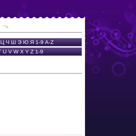
Ц
Ч
Ш
Э
Ю
Я
1-9
A-Z
T
U
V
W
X
Y
Z
1-9