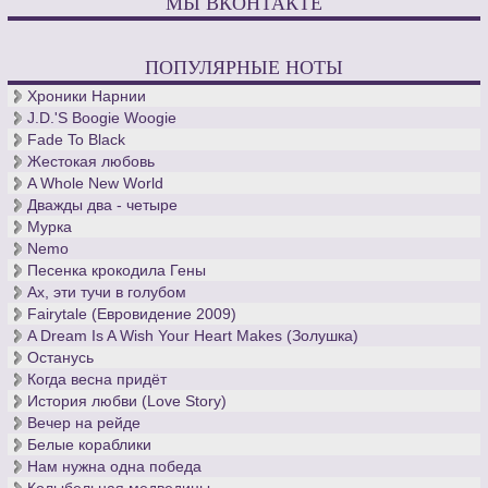
МЫ ВКОНТАКТЕ
ПОПУЛЯРНЫЕ НОТЫ
Хроники Нарнии
J.D.'S Boogie Woogie
Fade To Black
Жестокая любовь
A Whole New World
Дважды два - четыре
Мурка
Nemo
Песенка крокодила Гены
Ах, эти тучи в голубом
Fairytale (Евровидение 2009)
A Dream Is A Wish Your Heart Makes (Золушка)
Останусь
Когда весна придёт
История любви (Love Story)
Вечер на рейде
Белые кораблики
Нам нужна одна победа