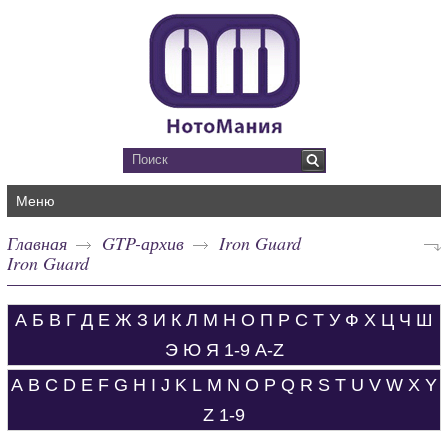
Меню
Главная
GTP-архив
Iron Guard
Iron Guard
А
Б
В
Г
Д
Е
Ж
З
И
К
Л
М
Н
О
П
Р
С
Т
У
Ф
Х
Ц
Ч
Ш
Э
Ю
Я
1-9
A-Z
A
B
C
D
E
F
G
H
I
J
K
L
M
N
O
P
Q
R
S
T
U
V
W
X
Y
Z
1-9