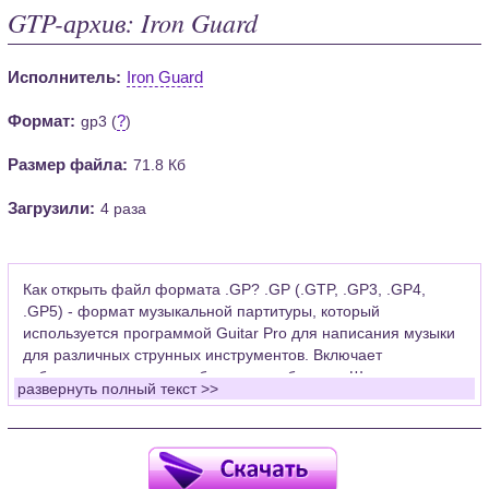
GTP-архив: Iron Guard
Исполнитель:
Iron Guard
Формат:
?
gp3 (
)
Размер файла:
71.8 Кб
Загрузили:
4 раза
Как открыть файл формата .GP? .GP (.GTP, .GP3, .GP4,
.GP5) - формат музыкальной партитуры, который
используется программой Guitar Pro для написания музыки
для различных струнных инструментов. Включает
табулатуры для гитары, бас-гитары, банджо. Широко
развернуть полный текст >>
применяется для создания партитур, которые затем
возможно проиграть с помощью данных MIDI или
напечатать на принтере.
Для открытия нот этого формата Вам необходимо
установить у себя на рабочем компьютере программу Guitar