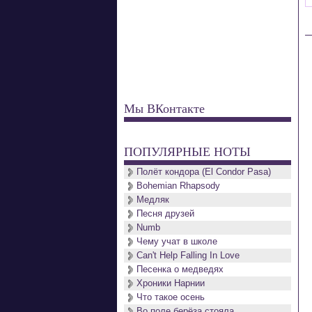
Мы ВКонтакте
ПОПУЛЯРНЫЕ НОТЫ
Полёт кондора (El Condor Pasa)
Bohemian Rhapsody
Медляк
Песня друзей
Numb
Чему учат в школе
Can't Help Falling In Love
Песенка о медведях
Хроники Нарнии
Что такое осень
Во поле берёза стояла