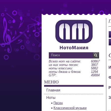
Г
Всего нот на сайте:
60867
из них ноты песен:
3807
И
ноты классики:
5882
ноты джаза и блюза:
1294
GTP:
49884
Ф
МЕНЮ
Р
Главная
Ноты
З
Песен
Классической музыки