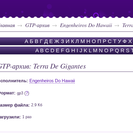
лавная
GTP-архив
Engenheiros Do Hawaii
Terr
А
Б
В
Г
Д
Е
Ж
З
И
К
Л
М
Н
О
П
Р
С
Т
У
Ф
Х
A
B
C
D
E
F
G
H
I
J
K
L
M
N
O
P
Q
R
S
GTP-архив: Terra De Gigantes
сполнитель:
Engenheiros Do Hawaii
ормат:
?
gp3 (
)
азмер файла:
2.9 Кб
агрузили:
1 раз