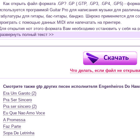
Как открыть файл формата .GP? .GP (.GTP, .GP3, .GP4, .GP5) - форм
используется программой Guitar Pro для написания музыки для различн
табулатуры для гитары, бас-гитары, банджо. Широко применяется для со
проиграть с помощью данных MIDI или напечатать на принтере.
Для открытия нот этого формата Вам необходимо установить у себя на р
развернуть полный текст >>
(желательно, последней версии). Скачать её можно с официального сайт
бесплатную версию на руском языке (
Найти
).
Функционал программы:
Запись музыкальных произведений для гитары, бас-гитары, банджо и мн
в виде табулатур или нотной графики (при создании табулатуры отображ
Что делать, если файл не открыв
нотами и наоборот);
Создание произведений для духовых, струнных, клавишных и других му
Создание партий для барабанов и перкуссии;
Смотрите также gtp других песен исполнителя Engenheiros Do Hawa
Интеграция текста песен в ноты и привязка его к нотам дорожек с партие
Era Um Garoto (2)
Встроенный определитель и визуализатор аккордов для гитары;
Pra Ser Sincero
Экспортирование музыкальных партитур в MIDI, ASCII, MusicXML, WAV, PN
Pra ser sincero (2)
к печати;
Eu Que Nao Amo Voce
Импортирование из MIDI, ASCII,MusicXML, Power Tab (.ptb), TablEdit (.tef)
A Promessa
Виртуальный гитарный гриф, клавиатура фортепиано и панель ударных 
Faz Parte
ноты, проигрываемые в текущий момент. Удобное создание и редактиров
Sopa De Letrinha
инструмента с их помощью;