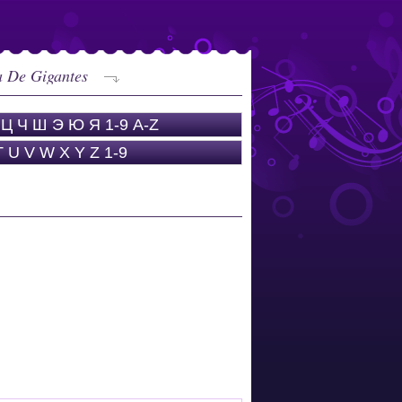
a De Gigantes
Ц
Ч
Ш
Э
Ю
Я
1-9
A-Z
T
U
V
W
X
Y
Z
1-9