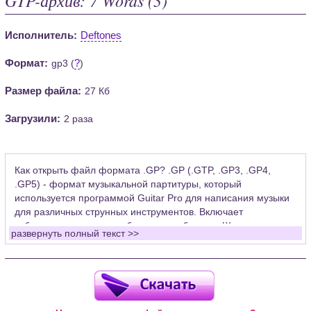
Исполнитель:
Deftones
Формат:
?
gp3 (
)
Размер файла:
27 Кб
Загрузили:
2 раза
Как открыть файл формата .GP? .GP (.GTP, .GP3, .GP4,
.GP5) - формат музыкальной партитуры, который
используется программой Guitar Pro для написания музыки
для различных струнных инструментов. Включает
табулатуры для гитары, бас-гитары, банджо. Широко
развернуть полный текст >>
применяется для создания партитур, которые затем
возможно проиграть с помощью данных MIDI или
напечатать на принтере.
Для открытия нот этого формата Вам необходимо
установить у себя на рабочем компьютере программу Guitar
Pro (желательно, последней версии). Скачать её можно с