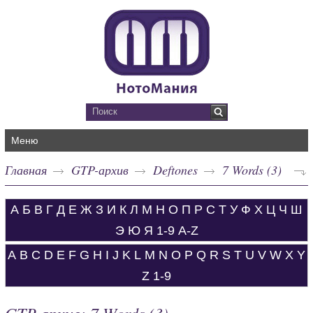
Меню
Главная
GTP-архив
Deftones
7 Words (3)
А
Б
В
Г
Д
Е
Ж
З
И
К
Л
М
Н
О
П
Р
С
Т
У
Ф
Х
Ц
Ч
Ш
Э
Ю
Я
1-9
A-Z
A
B
C
D
E
F
G
H
I
J
K
L
M
N
O
P
Q
R
S
T
U
V
W
X
Y
Z
1-9
GTP-архив: 7 Words (3)