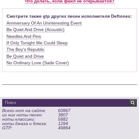
Что делать, если файл не открывается?
официального сайта программы (
Скачать
) или найти
бесплатную версию на руском языке (
Найти
).
Смотрите также gtp других песен исполнителя Deftones:
Anniversary Of An Uninteresting Event
Функционал программы:
Be Quiet And Drive (Acoustic)
Запись музыкальных произведений для гитары, бас-гитары,
Needles And Pins
банджо и множества других инструментов и ансамблей в
виде табулатур или нотной графики (при создании
If Only Tonight We Could Sleep
табулатуры отображается соответствующая ей строчка с
The Boy's Republic
нотами и наоборот);
Be Quiet and Drive
Создание произведений для духовых, струнных, клавишных
No Ordinary Love (Sade Cover)
и других музыкальных инструментов;
Создание партий для барабанов и перкуссии;
Интеграция текста песен в ноты и привязка его к нотам
дорожек с партией вокала;
Встроенный определитель и визуализатор аккордов для
гитары;
Экспортирование музыкальных партитур в MIDI, ASCII,
Всего нот на сайте:
60867
MusicXML, WAV, PNG, PDF, GP5 (в Guitar Pro 6), подготовка к
из них ноты песен:
3807
печати;
ноты классики:
5882
Импортирование из MIDI, ASCII,MusicXML, Power Tab (.ptb),
ноты джаза и блюза:
1294
GTP:
49884
TablEdit (.tef)
Виртуальный гитарный гриф, клавиатура фортепиано и