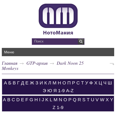
Меню
Главная
GTP-архив
Dark Noon 25
Monkeys
А
Б
В
Г
Д
Е
Ж
З
И
К
Л
М
Н
О
П
Р
С
Т
У
Ф
Х
Ц
Ч
Ш
Э
Ю
Я
1-9
A-Z
A
B
C
D
E
F
G
H
I
J
K
L
M
N
O
P
Q
R
S
T
U
V
W
X
Y
Z
1-9