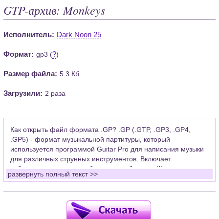
GTP-архив: Monkeys
Исполнитель:
Dark Noon 25
Формат:
?
gp3 (
)
Размер файла:
5.3 Кб
Загрузили:
2 раза
Как открыть файл формата .GP? .GP (.GTP, .GP3, .GP4,
.GP5) - формат музыкальной партитуры, который
используется программой Guitar Pro для написания музыки
для различных струнных инструментов. Включает
табулатуры для гитары, бас-гитары, банджо. Широко
развернуть полный текст >>
применяется для создания партитур, которые затем
возможно проиграть с помощью данных MIDI или
напечатать на принтере.
Для открытия нот этого формата Вам необходимо
установить у себя на рабочем компьютере программу Guitar