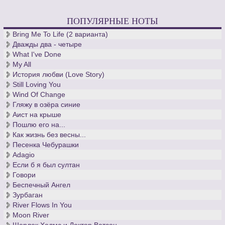
ПОПУЛЯРНЫЕ НОТЫ
Bring Me To Life (2 варианта)
Дважды два - четыре
What I've Done
My All
История любви (Love Story)
Still Loving You
Wind Of Change
Гляжу в озёра синие
Аист на крыше
Пошлю его на...
Как жизнь без весны...
Песенка Чебурашки
Adagio
Если б я был султан
Говори
Беспечный Ангел
Зурбаган
River Flows In You
Moon River