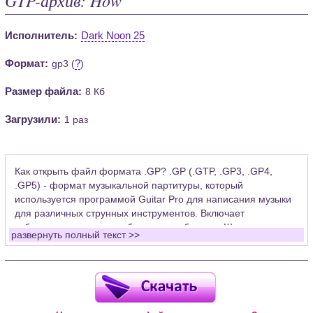
Исполнитель:
Dark Noon 25
Формат:
?
gp3 (
)
Размер файла:
8 Кб
Загрузили:
1 раз
Как открыть файл формата .GP? .GP (.GTP, .GP3, .GP4,
.GP5) - формат музыкальной партитуры, который
используется программой Guitar Pro для написания музыки
для различных струнных инструментов. Включает
табулатуры для гитары, бас-гитары, банджо. Широко
развернуть полный текст >>
применяется для создания партитур, которые затем
возможно проиграть с помощью данных MIDI или
напечатать на принтере.
Для открытия нот этого формата Вам необходимо
установить у себя на рабочем компьютере программу Guitar
Pro (желательно, последней версии). Скачать её можно с