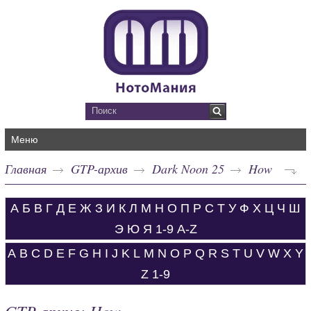
Меню
Главная
GTP-архив
Dark Noon 25
How
А
Б
В
Г
Д
Е
Ж
З
И
К
Л
М
Н
О
П
Р
С
Т
У
Ф
Х
Ц
Ч
Ш
Э
Ю
Я
1-9
A-Z
A
B
C
D
E
F
G
H
I
J
K
L
M
N
O
P
Q
R
S
T
U
V
W
X
Y
Z
1-9
GTP-архив: How