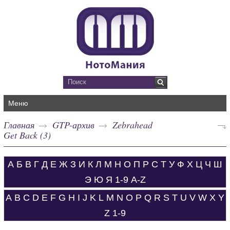
Меню
Главная
GTP-архив
Zebrahead
Get Back (3)
А
Б
В
Г
Д
Е
Ж
З
И
К
Л
М
Н
О
П
Р
С
Т
У
Ф
Х
Ц
Ч
Ш
Э
Ю
Я
1-9
A-Z
A
B
C
D
E
F
G
H
I
J
K
L
M
N
O
P
Q
R
S
T
U
V
W
X
Y
Z
1-9