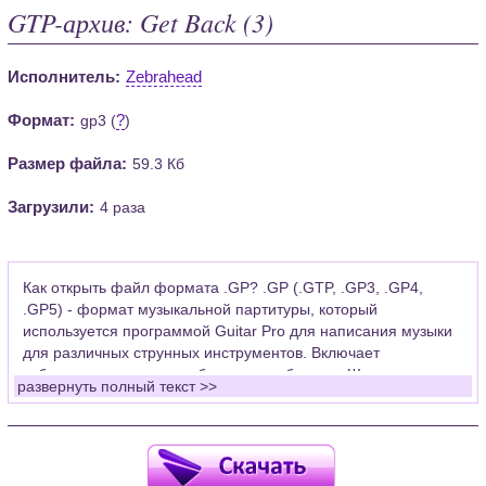
GTP-архив: Get Back (3)
Исполнитель:
Zebrahead
Формат:
?
gp3 (
)
Размер файла:
59.3 Кб
Загрузили:
4 раза
Как открыть файл формата .GP? .GP (.GTP, .GP3, .GP4,
.GP5) - формат музыкальной партитуры, который
используется программой Guitar Pro для написания музыки
для различных струнных инструментов. Включает
табулатуры для гитары, бас-гитары, банджо. Широко
развернуть полный текст >>
применяется для создания партитур, которые затем
возможно проиграть с помощью данных MIDI или
напечатать на принтере.
Для открытия нот этого формата Вам необходимо
установить у себя на рабочем компьютере программу Guitar