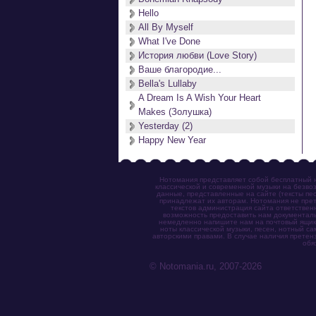
Hello
All By Myself
What I've Done
История любви (Love Story)
Ваше благородие...
Bella's Lullaby
A Dream Is A Wish Your Heart
Makes (Золушка)
Yesterday (2)
Happy New Year
Нотомания представляет собой бесплатный н
классической и современной музыки на безвоз
данные, представленные на сайте (тексты пес
принадлежат их авторам. Нотомания не прет
текстов администрация сайта ответствен
возможность предоставить нам документаль
немедленно напишите нам на почтовый ящик (n
ноты классической музыки, песен, нотный с
авторскими правами. В случае наличия претен
обя
© Notomania.ru, 2007-2026