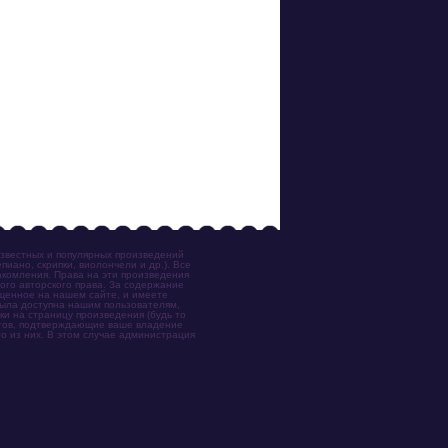
известных и популярных произведений
иано, скрипки, виолончели и др.). Все
акомления. Права на эти произведения
ого авторского права. За содержание
ещенное на нашем сайте, и имеете
была доступна нашим пользователям,
ки на страницу произведения (будь то
ентов, подтверждающие ваше владение
о из них. В этом случае администрация