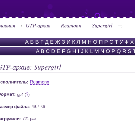
лавная
GTP-архив
Reamonn
Supergirl
А
Б
В
Г
Д
Е
Ж
З
И
К
Л
М
Н
О
П
Р
С
Т
У
Ф
Х
A
B
C
D
E
F
G
H
I
J
K
L
M
N
O
P
Q
R
S
GTP-архив: Supergirl
сполнитель:
Reamonn
ормат:
?
gp4 (
)
азмер файла:
49.7 Кб
агрузили:
721 раз