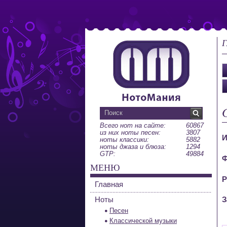
Г
Всего нот на сайте:
60867
из них ноты песен:
3807
И
ноты классики:
5882
ноты джаза и блюза:
1294
GTP:
49884
Ф
МЕНЮ
Р
Главная
Ноты
З
Песен
Классической музыки