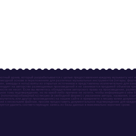
отный архив, который разрабатывается с целью предоставления каждому музыканту нот 
мездной основе в переложениях для различных музыкальных инструментов (гитары, фортеп
ен, аккорды и ноты) взяты из открытых источников и представлены исключительно для озн
ендует на авторство размещаемых произведений и не занимается продажей объектов чуж
ности не несет. Если вы являетесь обладателем авторского права на произведение, разм
ное тому подтверждение, но по какой-либо причине не хотите, чтобы информация о нём 
otomania[собака]mail.ru) письмо (в свободной форме) с указанием автора, названия, ссыл
амоучитель или другое произведение) на нашем сайте и прикрепите к письму копии докум
зии к нескольким файлам, просим предоставить документальное подтверждение для каждог
зуется удалить соответствующую запись из базы данных в максимально короткие сроки.