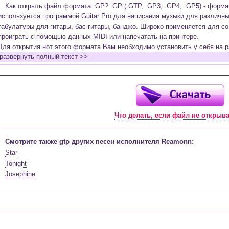
Как открыть файл формата .GP? .GP (.GTP, .GP3, .GP4, .GP5) - форм
используется программой Guitar Pro для написания музыки для различн
табулатуры для гитары, бас-гитары, банджо. Широко применяется для со
проиграть с помощью данных MIDI или напечатать на принтере.
Для открытия нот этого формата Вам необходимо установить у себя на р
развернуть полный текст >>
(желательно, последней версии). Скачать её можно с официального сайт
бесплатную версию на руском языке (
Найти
).
Функционал программы:
Запись музыкальных произведений для гитары, бас-гитары, банджо и мн
в виде табулатур или нотной графики (при создании табулатуры отображ
Что делать, если файл не открыв
нотами и наоборот);
Создание произведений для духовых, струнных, клавишных и других му
Создание партий для барабанов и перкуссии;
Смотрите также gtp других песен исполнителя Reamonn:
Интеграция текста песен в ноты и привязка его к нотам дорожек с партие
Star
Встроенный определитель и визуализатор аккордов для гитары;
Tonight
Экспортирование музыкальных партитур в MIDI, ASCII, MusicXML, WAV, PN
Josephine
к печати;
Импортирование из MIDI, ASCII,MusicXML, Power Tab (.ptb), TablEdit (.tef)
Виртуальный гитарный гриф, клавиатура фортепиано и панель ударных 
ноты, проигрываемые в текущий момент. Удобное создание и редактиров
инструмента с их помощью;