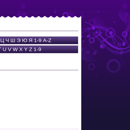
Ц
Ч
Ш
Э
Ю
Я
1-9
A-Z
T
U
V
W
X
Y
Z
1-9