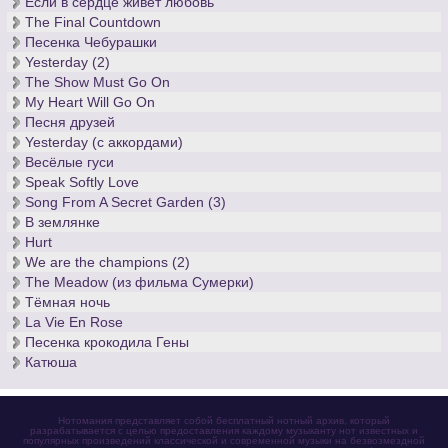
Если в сердце живёт любовь
The Final Countdown
Песенка Чебурашки
Yesterday (2)
The Show Must Go On
My Heart Will Go On
Песня друзей
Yesterday (с аккордами)
Весёлые гуси
Speak Softly Love
Song From A Secret Garden (3)
В землянке
Hurt
We are the champions (2)
The Meadow (из фильма Сумерки)
Тёмная ночь
La Vie En Rose
Песенка крокодила Гены
Катюша
Нотомания представляет собой бесплатный нотный архив, который
разрабатывается с целью предоставления каждому музыканту нот известных и
популярных произведений классической и современной музыки на безвозмездной