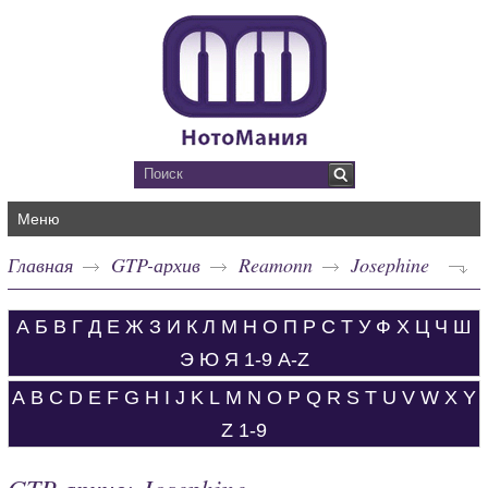
Меню
Главная
GTP-архив
Reamonn
Josephine
А
Б
В
Г
Д
Е
Ж
З
И
К
Л
М
Н
О
П
Р
С
Т
У
Ф
Х
Ц
Ч
Ш
Э
Ю
Я
1-9
A-Z
A
B
C
D
E
F
G
H
I
J
K
L
M
N
O
P
Q
R
S
T
U
V
W
X
Y
Z
1-9
GTP-архив: Josephine