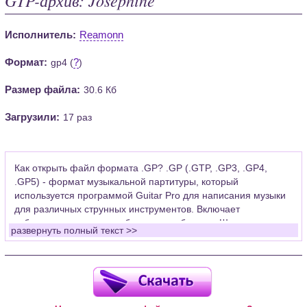
Исполнитель:
Reamonn
Формат:
?
gp4 (
)
Размер файла:
30.6 Кб
Загрузили:
17 раз
Как открыть файл формата .GP? .GP (.GTP, .GP3, .GP4,
.GP5) - формат музыкальной партитуры, который
используется программой Guitar Pro для написания музыки
для различных струнных инструментов. Включает
табулатуры для гитары, бас-гитары, банджо. Широко
развернуть полный текст >>
применяется для создания партитур, которые затем
возможно проиграть с помощью данных MIDI или
напечатать на принтере.
Для открытия нот этого формата Вам необходимо
установить у себя на рабочем компьютере программу Guitar
Pro (желательно, последней версии). Скачать её можно с