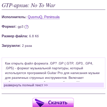
GTP-архив: No To War
Исполнитель:
QusmuQ, Peninsula
Формат:
?
gp3 (
)
Размер файла:
6.8 Кб
Загрузили:
2 раза
Как открыть файл формата .GP? .GP (.GTP, .GP3, .GP4,
.GP5) - формат музыкальной партитуры, который
используется программой Guitar Pro для написания музыки
для различных струнных инструментов. Включает
табулатуры для гитары, бас-гитары, банджо. Широко
развернуть полный текст >>
применяется для создания партитур, которые затем
возможно проиграть с помощью данных MIDI или
напечатать на принтере.
Для открытия нот этого формата Вам необходимо
установить у себя на рабочем компьютере программу Guitar