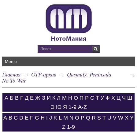
Меню
Главная
GTP-архив
QusmuQ, Peninsula
No To War
А
Б
В
Г
Д
Е
Ж
З
И
К
Л
М
Н
О
П
Р
С
Т
У
Ф
Х
Ц
Ч
Ш
Э
Ю
Я
1-9
A-Z
A
B
C
D
E
F
G
H
I
J
K
L
M
N
O
P
Q
R
S
T
U
V
W
X
Y
Z
1-9