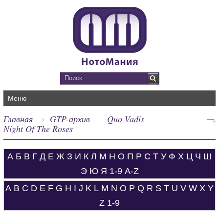
Меню
Главная
GTP-архив
Quo Vadis
Night Of The Roses
А
Б
В
Г
Д
Е
Ж
З
И
К
Л
М
Н
О
П
Р
С
Т
У
Ф
Х
Ц
Ч
Ш
Э
Ю
Я
1-9
A-Z
A
B
C
D
E
F
G
H
I
J
K
L
M
N
O
P
Q
R
S
T
U
V
W
X
Y
Z
1-9