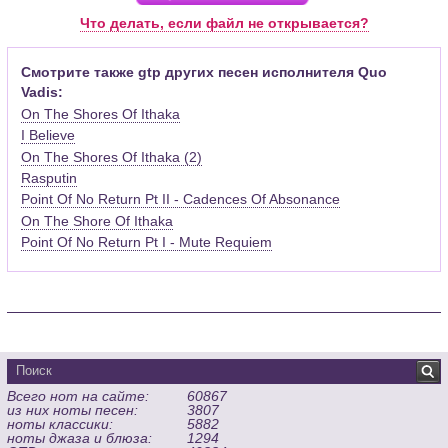
Pro (желательно, последней версии). Скачать её можно с
Что делать, если файл не открывается?
официального сайта программы (
Скачать
) или найти
бесплатную версию на руском языке (
Найти
).
Смотрите также gtp других песен исполнителя Quo
Vadis:
Функционал программы:
On The Shores Of Ithaka
Запись музыкальных произведений для гитары, бас-гитары,
I Believe
банджо и множества других инструментов и ансамблей в
On The Shores Of Ithaka (2)
виде табулатур или нотной графики (при создании
табулатуры отображается соответствующая ей строчка с
Rasputin
нотами и наоборот);
Point Of No Return Pt II - Cadences Of Absonance
Создание произведений для духовых, струнных, клавишных
On The Shore Of Ithaka
и других музыкальных инструментов;
Point Of No Return Pt I - Mute Requiem
Создание партий для барабанов и перкуссии;
Интеграция текста песен в ноты и привязка его к нотам
дорожек с партией вокала;
Встроенный определитель и визуализатор аккордов для
гитары;
Экспортирование музыкальных партитур в MIDI, ASCII,
MusicXML, WAV, PNG, PDF, GP5 (в Guitar Pro 6), подготовка к
Всего нот на сайте:
60867
печати;
из них ноты песен:
3807
Импортирование из MIDI, ASCII,MusicXML, Power Tab (.ptb),
ноты классики:
5882
TablEdit (.tef)
ноты джаза и блюза:
1294