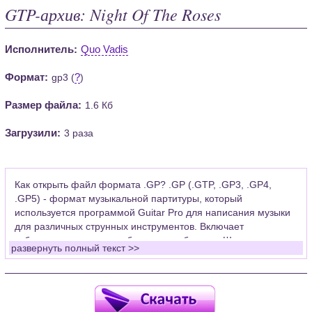
GTP-архив: Night Of The Roses
Исполнитель:
Quo Vadis
Формат:
?
gp3 (
)
Размер файла:
1.6 Кб
Загрузили:
3 раза
Как открыть файл формата .GP? .GP (.GTP, .GP3, .GP4,
.GP5) - формат музыкальной партитуры, который
используется программой Guitar Pro для написания музыки
для различных струнных инструментов. Включает
табулатуры для гитары, бас-гитары, банджо. Широко
развернуть полный текст >>
применяется для создания партитур, которые затем
возможно проиграть с помощью данных MIDI или
напечатать на принтере.
Для открытия нот этого формата Вам необходимо
установить у себя на рабочем компьютере программу Guitar