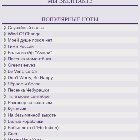
МЫ ВКОНТАКТЕ
ПОПУЛЯРНЫЕ НОТЫ
Случайный вальс
Wind Of Change
Моей душе покоя нет
Гимн России
Вальс из к/ф ''Амели''
Песенка мамонтёнка
Greensleeves
Le Vent, Le Cri
Don't Worry, Be Happy
Чёрное и белое
Песенка Чебурашки
Ты в моём сентябре
Разговор со счастьем
Кузнечик
На безымянной высоте
Белые кораблики
Бабье лето (L'Ete Indien)
Снег