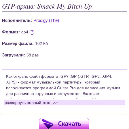
GTP-архив: Smack My Bitch Up
Исполнитель:
Prodigy (The)
Формат:
?
gp4 (
)
Размер файла:
102 Кб
Загрузили:
58 раз
Как открыть файл формата .GP? .GP (.GTP, .GP3, .GP4,
.GP5) - формат музыкальной партитуры, который
используется программой Guitar Pro для написания музыки
для различных струнных инструментов. Включает
табулатуры для гитары, бас-гитары, банджо. Широко
развернуть полный текст >>
применяется для создания партитур, которые затем
возможно проиграть с помощью данных MIDI или
напечатать на принтере.
Для открытия нот этого формата Вам необходимо
установить у себя на рабочем компьютере программу Guitar