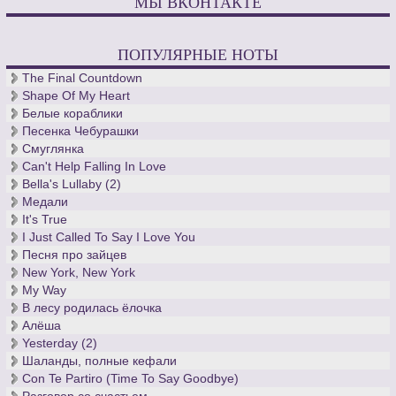
МЫ ВКОНТАКТЕ
ПОПУЛЯРНЫЕ НОТЫ
The Final Countdown
Shape Of My Heart
Белые кораблики
Песенка Чебурашки
Смуглянка
Can't Help Falling In Love
Bella's Lullaby (2)
Медали
It's True
I Just Called To Say I Love You
Песня про зайцев
New York, New York
My Way
В лесу родилась ёлочка
Алёша
Yesterday (2)
Шаланды, полные кефали
Con Te Partiro (Time To Say Goodbye)