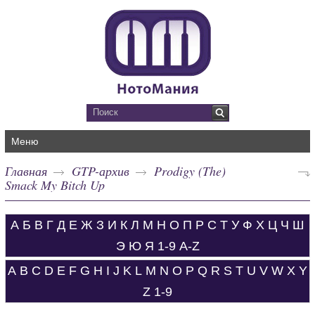
Меню
Главная
GTP-архив
Prodigy (The)
Smack My Bitch Up
А
Б
В
Г
Д
Е
Ж
З
И
К
Л
М
Н
О
П
Р
С
Т
У
Ф
Х
Ц
Ч
Ш
Э
Ю
Я
1-9
A-Z
A
B
C
D
E
F
G
H
I
J
K
L
M
N
O
P
Q
R
S
T
U
V
W
X
Y
Z
1-9