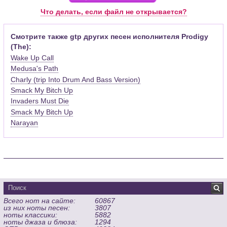
Pro (желательно, последней версии). Скачать её можно с
Что делать, если файл не открывается?
официального сайта программы (
Скачать
) или найти
бесплатную версию на руском языке (
Найти
).
Смотрите также gtp других песен исполнителя Prodigy
(The):
Функционал программы:
Wake Up Call
Запись музыкальных произведений для гитары, бас-гитары,
Medusa's Path
банджо и множества других инструментов и ансамблей в
Charly (trip Into Drum And Bass Version)
виде табулатур или нотной графики (при создании
табулатуры отображается соответствующая ей строчка с
Smack My Bitch Up
нотами и наоборот);
Invaders Must Die
Создание произведений для духовых, струнных, клавишных
Smack My Bitch Up
и других музыкальных инструментов;
Narayan
Создание партий для барабанов и перкуссии;
Интеграция текста песен в ноты и привязка его к нотам
дорожек с партией вокала;
Встроенный определитель и визуализатор аккордов для
гитары;
Экспортирование музыкальных партитур в MIDI, ASCII,
MusicXML, WAV, PNG, PDF, GP5 (в Guitar Pro 6), подготовка к
Всего нот на сайте:
60867
печати;
из них ноты песен:
3807
Импортирование из MIDI, ASCII,MusicXML, Power Tab (.ptb),
ноты классики:
5882
TablEdit (.tef)
ноты джаза и блюза:
1294