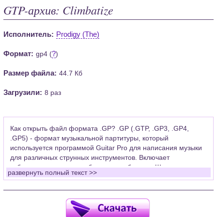
GTP-архив: Climbatize
Исполнитель:
Prodigy (The)
Формат:
?
gp4 (
)
Размер файла:
44.7 Кб
Загрузили:
8 раз
Как открыть файл формата .GP? .GP (.GTP, .GP3, .GP4,
.GP5) - формат музыкальной партитуры, который
используется программой Guitar Pro для написания музыки
для различных струнных инструментов. Включает
табулатуры для гитары, бас-гитары, банджо. Широко
развернуть полный текст >>
применяется для создания партитур, которые затем
возможно проиграть с помощью данных MIDI или
напечатать на принтере.
Для открытия нот этого формата Вам необходимо
установить у себя на рабочем компьютере программу Guitar