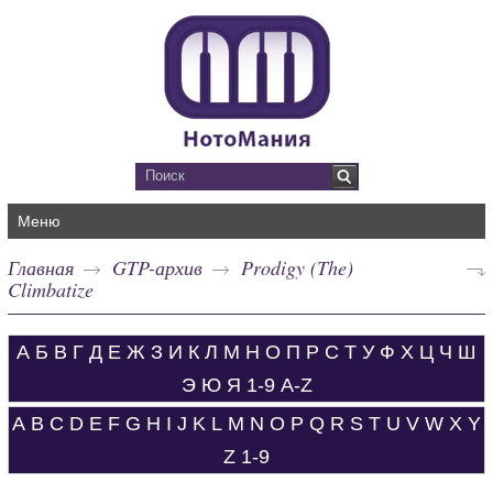
Меню
Главная
GTP-архив
Prodigy (The)
Climbatize
А
Б
В
Г
Д
Е
Ж
З
И
К
Л
М
Н
О
П
Р
С
Т
У
Ф
Х
Ц
Ч
Ш
Э
Ю
Я
1-9
A-Z
A
B
C
D
E
F
G
H
I
J
K
L
M
N
O
P
Q
R
S
T
U
V
W
X
Y
Z
1-9