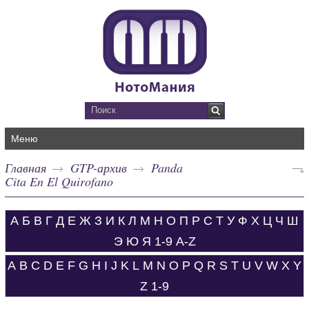
Меню
Главная
GTP-архив
Panda
Cita En El Quirofano
А
Б
В
Г
Д
Е
Ж
З
И
К
Л
М
Н
О
П
Р
С
Т
У
Ф
Х
Ц
Ч
Ш
Э
Ю
Я
1-9
A-Z
A
B
C
D
E
F
G
H
I
J
K
L
M
N
O
P
Q
R
S
T
U
V
W
X
Y
Z
1-9