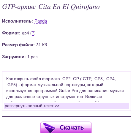
GTP-архив: Cita En El Quirofano
Исполнитель:
Panda
Формат:
?
gp4 (
)
Размер файла:
31 Кб
Загрузили:
1 раз
Как открыть файл формата .GP? .GP (.GTP, .GP3, .GP4,
.GP5) - формат музыкальной партитуры, который
используется программой Guitar Pro для написания музыки
для различных струнных инструментов. Включает
табулатуры для гитары, бас-гитары, банджо. Широко
развернуть полный текст >>
применяется для создания партитур, которые затем
возможно проиграть с помощью данных MIDI или
напечатать на принтере.
Для открытия нот этого формата Вам необходимо
установить у себя на рабочем компьютере программу Guitar