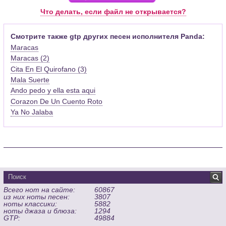
Pro (желательно, последней версии). Скачать её можно с
Что делать, если файл не открывается?
официального сайта программы (
Скачать
) или найти
бесплатную версию на руском языке (
Найти
).
Смотрите также gtp других песен исполнителя Panda:
Maracas
Функционал программы:
Maracas (2)
Запись музыкальных произведений для гитары, бас-гитары,
Cita En El Quirofano (3)
банджо и множества других инструментов и ансамблей в
виде табулатур или нотной графики (при создании
Mala Suerte
табулатуры отображается соответствующая ей строчка с
Ando pedo y ella esta aqui
нотами и наоборот);
Corazon De Un Cuento Roto
Создание произведений для духовых, струнных, клавишных
Ya No Jalaba
и других музыкальных инструментов;
Создание партий для барабанов и перкуссии;
Интеграция текста песен в ноты и привязка его к нотам
дорожек с партией вокала;
Встроенный определитель и визуализатор аккордов для
гитары;
Экспортирование музыкальных партитур в MIDI, ASCII,
Всего нот на сайте:
60867
MusicXML, WAV, PNG, PDF, GP5 (в Guitar Pro 6), подготовка к
из них ноты песен:
3807
печати;
ноты классики:
5882
Импортирование из MIDI, ASCII,MusicXML, Power Tab (.ptb),
ноты джаза и блюза:
1294
GTP:
49884
TablEdit (.tef)