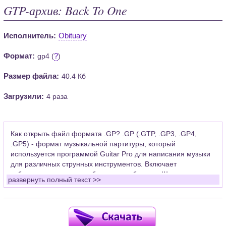
GTP-архив: Back To One
Исполнитель:
Obituary
Формат:
?
gp4 (
)
Размер файла:
40.4 Кб
Загрузили:
4 раза
Как открыть файл формата .GP? .GP (.GTP, .GP3, .GP4,
.GP5) - формат музыкальной партитуры, который
используется программой Guitar Pro для написания музыки
для различных струнных инструментов. Включает
табулатуры для гитары, бас-гитары, банджо. Широко
развернуть полный текст >>
применяется для создания партитур, которые затем
возможно проиграть с помощью данных MIDI или
напечатать на принтере.
Для открытия нот этого формата Вам необходимо
установить у себя на рабочем компьютере программу Guitar