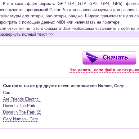
Как открыть файл формата .GP? .GP (.GTP, .GP3, .GP4, .GP5) - форм
используется программой Guitar Pro для написания музыки для различн
табулатуры для гитары, бас-гитары, банджо. Широко применяется для со
проиграть с помощью данных MIDI или напечатать на принтере.
Для открытия нот этого формата Вам необходимо установить у себя на р
развернуть полный текст >>
(желательно, последней версии). Скачать её можно с официального сайт
бесплатную версию на руском языке (
Найти
).
Функционал программы:
Запись музыкальных произведений для гитары, бас-гитары, банджо и мн
в виде табулатур или нотной графики (при создании табулатуры отображ
Что делать, если файл не открыв
нотами и наоборот);
Создание произведений для духовых, струнных, клавишных и других му
Создание партий для барабанов и перкуссии;
Смотрите также gtp других песен исполнителя Numan, Gary:
Интеграция текста песен в ноты и привязка его к нотам дорожек с партие
Cars
Встроенный определитель и визуализатор аккордов для гитары;
Are Friends Electric_
Экспортирование музыкальных партитур в MIDI, ASCII, MusicXML, WAV, PN
Down In The Park
к печати;
Down In The Park (2)
Импортирование из MIDI, ASCII,MusicXML, Power Tab (.ptb), TablEdit (.tef)
Gary Numan - Cars
Виртуальный гитарный гриф, клавиатура фортепиано и панель ударных 
ноты, проигрываемые в текущий момент. Удобное создание и редактиров
инструмента с их помощью;