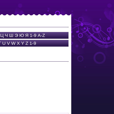
Ц
Ч
Ш
Э
Ю
Я
1-9
A-Z
T
U
V
W
X
Y
Z
1-9