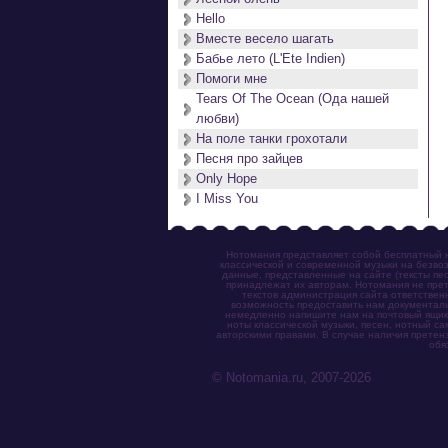
Hello
Вместе весело шагать
Бабье лето (L'Ete Indien)
Помоги мне
Tears Of The Ocean (Ода нашей
любви)
На поле танки грохотали
Песня про зайцев
Only Hope
I Miss You
Нотомания представляет собой бесплатный н
классической и современной музыки на безвоз
данные, представленные на сайте (тексты пес
принадлежат их авторам. Нотомания не прет
текстов администрация сайта ответствен
возможность предоставить нам документаль
немедленно напишите нам на почтовый ящик (n
ноты классической музыки, песен, нотный с
авторскими правами. В случае наличия претен
обя
© Notomania.ru, 2007-2026