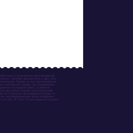
известных и популярных произведений
иано, скрипки, виолончели и др.). Все
акомления. Права на эти произведения
ого авторского права. За содержание
ещенное на нашем сайте, и имеете
была доступна нашим пользователям,
ки на страницу произведения (будь то
ентов, подтверждающие ваше владение
о из них. В этом случае администрация