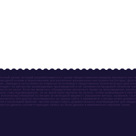
отный архив, который разрабатывается с целью предоставления каждому музыканту нот 
мездной основе в переложениях для различных музыкальных инструментов (гитары, фортеп
ен, аккорды и ноты) взяты из открытых источников и представлены исключительно для озн
ендует на авторство размещаемых произведений и не занимается продажей объектов чуж
ности не несет. Если вы являетесь обладателем авторского права на произведение, разм
ное тому подтверждение, но по какой-либо причине не хотите, чтобы информация о нём 
otomania[собака]mail.ru) письмо (в свободной форме) с указанием автора, названия, ссыл
амоучитель или другое произведение) на нашем сайте и прикрепите к письму копии докум
зии к нескольким файлам, просим предоставить документальное подтверждение для каждог
зуется удалить соответствующую запись из базы данных в максимально короткие сроки.