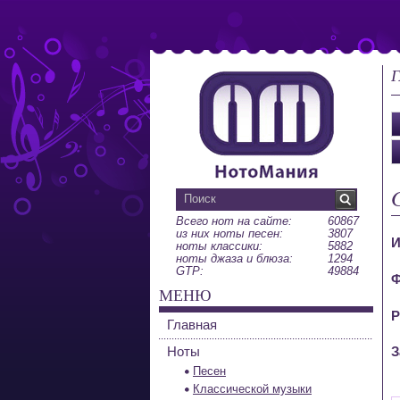
Г
Всего нот на сайте:
60867
из них ноты песен:
3807
И
ноты классики:
5882
ноты джаза и блюза:
1294
GTP:
49884
Ф
МЕНЮ
Р
Главная
Ноты
З
Песен
Классической музыки