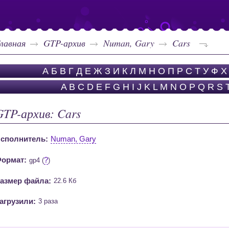
лавная
GTP-архив
Numan, Gary
Cars
А
Б
В
Г
Д
Е
Ж
З
И
К
Л
М
Н
О
П
Р
С
Т
У
Ф
Х
A
B
C
D
E
F
G
H
I
J
K
L
M
N
O
P
Q
R
S
GTP-архив: Cars
сполнитель:
Numan, Gary
ормат:
?
gp4 (
)
азмер файла:
22.6 Кб
агрузили:
3 раза