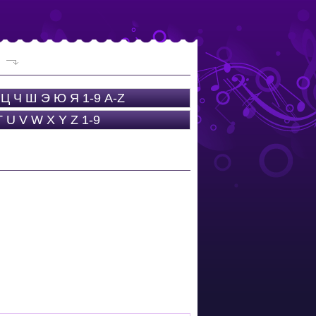
Ц
Ч
Ш
Э
Ю
Я
1-9
A-Z
T
U
V
W
X
Y
Z
1-9