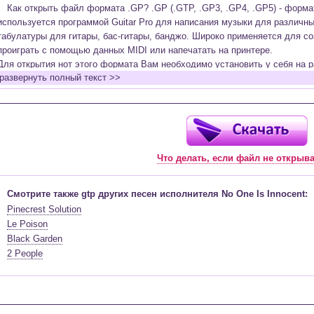
Как открыть файл формата .GP? .GP (.GTP, .GP3, .GP4, .GP5) - форм
используется программой Guitar Pro для написания музыки для различн
табулатуры для гитары, бас-гитары, банджо. Широко применяется для со
проиграть с помощью данных MIDI или напечатать на принтере.
Для открытия нот этого формата Вам необходимо установить у себя на р
развернуть полный текст >>
(желательно, последней версии). Скачать её можно с официального сайт
бесплатную версию на руском языке (
Найти
).
Функционал программы:
Запись музыкальных произведений для гитары, бас-гитары, банджо и мн
в виде табулатур или нотной графики (при создании табулатуры отображ
Что делать, если файл не открыв
нотами и наоборот);
Создание произведений для духовых, струнных, клавишных и других му
Создание партий для барабанов и перкуссии;
Смотрите также gtp других песен исполнителя No One Is Innocent:
Интеграция текста песен в ноты и привязка его к нотам дорожек с партие
Pinecrest Solution
Встроенный определитель и визуализатор аккордов для гитары;
Le Poison
Экспортирование музыкальных партитур в MIDI, ASCII, MusicXML, WAV, PN
Black Garden
к печати;
2 People
Импортирование из MIDI, ASCII,MusicXML, Power Tab (.ptb), TablEdit (.tef)
Виртуальный гитарный гриф, клавиатура фортепиано и панель ударных 
ноты, проигрываемые в текущий момент. Удобное создание и редактиров
инструмента с их помощью;