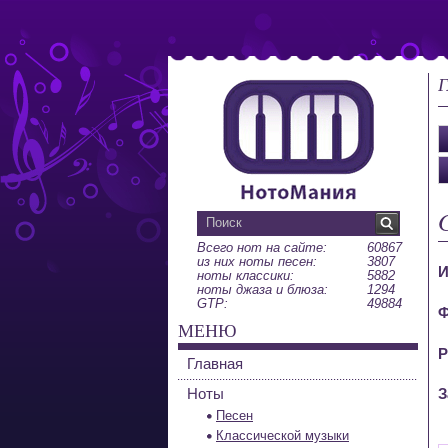
Г
Всего нот на сайте:
60867
из них ноты песен:
3807
И
ноты классики:
5882
ноты джаза и блюза:
1294
GTP:
49884
Ф
МЕНЮ
Р
Главная
Ноты
З
Песен
Классической музыки