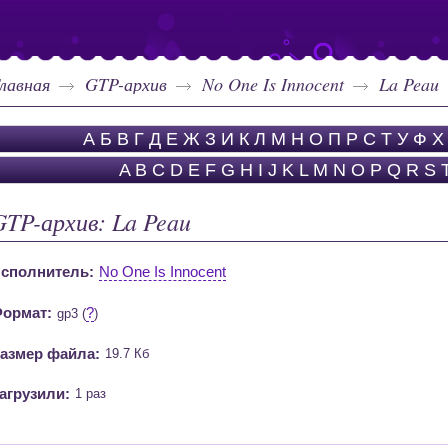
лавная
GTP-архив
No One Is Innocent
La Peau
А
Б
В
Г
Д
Е
Ж
З
И
К
Л
М
Н
О
П
Р
С
Т
У
Ф
Х
A
B
C
D
E
F
G
H
I
J
K
L
M
N
O
P
Q
R
S
GTP-архив: La Peau
сполнитель:
No One Is Innocent
ормат:
?
gp3 (
)
азмер файла:
19.7 Кб
агрузили:
1 раз