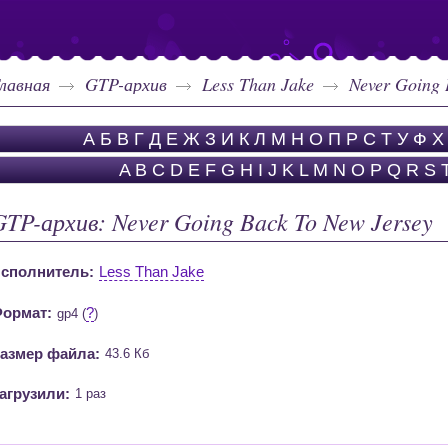
лавная
GTP-архив
Less Than Jake
Never Going 
А
Б
В
Г
Д
Е
Ж
З
И
К
Л
М
Н
О
П
Р
С
Т
У
Ф
Х
A
B
C
D
E
F
G
H
I
J
K
L
M
N
O
P
Q
R
S
GTP-архив: Never Going Back To New Jersey
сполнитель:
Less Than Jake
ормат:
?
gp4 (
)
азмер файла:
43.6 Кб
агрузили:
1 раз