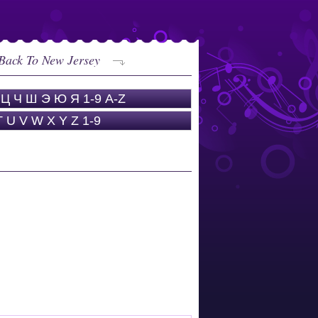
Back To New Jersey
Ц
Ч
Ш
Э
Ю
Я
1-9
A-Z
T
U
V
W
X
Y
Z
1-9