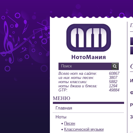
Г
Всего нот на сайте:
60867
из них ноты песен:
3807
И
ноты классики:
5882
ноты джаза и блюза:
1294
GTP:
49884
Ф
МЕНЮ
Р
Главная
Ноты
З
Песен
Классической музыки