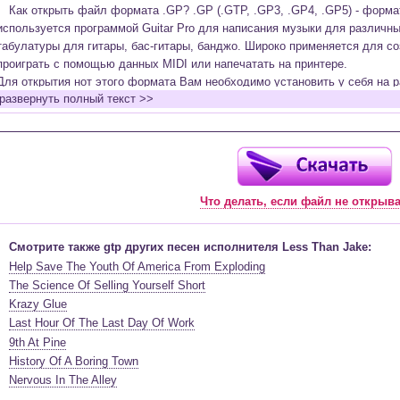
Как открыть файл формата .GP? .GP (.GTP, .GP3, .GP4, .GP5) - форм
используется программой Guitar Pro для написания музыки для различн
табулатуры для гитары, бас-гитары, банджо. Широко применяется для со
проиграть с помощью данных MIDI или напечатать на принтере.
Для открытия нот этого формата Вам необходимо установить у себя на р
развернуть полный текст >>
(желательно, последней версии). Скачать её можно с официального сайт
бесплатную версию на руском языке (
Найти
).
Функционал программы:
Запись музыкальных произведений для гитары, бас-гитары, банджо и мн
в виде табулатур или нотной графики (при создании табулатуры отображ
Что делать, если файл не открыв
нотами и наоборот);
Создание произведений для духовых, струнных, клавишных и других му
Создание партий для барабанов и перкуссии;
Смотрите также gtp других песен исполнителя Less Than Jake:
Интеграция текста песен в ноты и привязка его к нотам дорожек с партие
Help Save The Youth Of America From Exploding
Встроенный определитель и визуализатор аккордов для гитары;
The Science Of Selling Yourself Short
Экспортирование музыкальных партитур в MIDI, ASCII, MusicXML, WAV, PN
Krazy Glue
к печати;
Last Hour Of The Last Day Of Work
Импортирование из MIDI, ASCII,MusicXML, Power Tab (.ptb), TablEdit (.tef)
9th At Pine
Виртуальный гитарный гриф, клавиатура фортепиано и панель ударных 
History Of A Boring Town
ноты, проигрываемые в текущий момент. Удобное создание и редактиров
Nervous In The Alley
инструмента с их помощью;