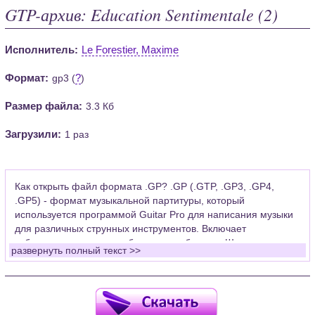
GTP-архив: Education Sentimentale (2)
Исполнитель:
Le Forestier, Maxime
Формат:
?
gp3 (
)
Размер файла:
3.3 Кб
Загрузили:
1 раз
Как открыть файл формата .GP? .GP (.GTP, .GP3, .GP4,
.GP5) - формат музыкальной партитуры, который
используется программой Guitar Pro для написания музыки
для различных струнных инструментов. Включает
табулатуры для гитары, бас-гитары, банджо. Широко
развернуть полный текст >>
применяется для создания партитур, которые затем
возможно проиграть с помощью данных MIDI или
напечатать на принтере.
Для открытия нот этого формата Вам необходимо
установить у себя на рабочем компьютере программу Guitar