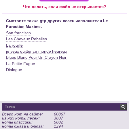
Pro (желательно, последней версии). Скачать её можно с
Что делать, если файл не открывается?
официального сайта программы (
Скачать
) или найти
бесплатную версию на руском языке (
Найти
).
Смотрите также gtp других песен исполнителя Le
Forestier, Maxime:
Функционал программы:
San francisco
Запись музыкальных произведений для гитары, бас-гитары,
Les Chevaux Rebelles
банджо и множества других инструментов и ансамблей в
La rouille
виде табулатур или нотной графики (при создании
табулатуры отображается соответствующая ей строчка с
je veux quitter ce monde heureux
нотами и наоборот);
Blues Blanc Pour Un Crayon Noir
Создание произведений для духовых, струнных, клавишных
La Petite Fugue
и других музыкальных инструментов;
Dialogue
Создание партий для барабанов и перкуссии;
Интеграция текста песен в ноты и привязка его к нотам
дорожек с партией вокала;
Встроенный определитель и визуализатор аккордов для
гитары;
Экспортирование музыкальных партитур в MIDI, ASCII,
MusicXML, WAV, PNG, PDF, GP5 (в Guitar Pro 6), подготовка к
Всего нот на сайте:
60867
печати;
из них ноты песен:
3807
Импортирование из MIDI, ASCII,MusicXML, Power Tab (.ptb),
ноты классики:
5882
TablEdit (.tef)
ноты джаза и блюза:
1294