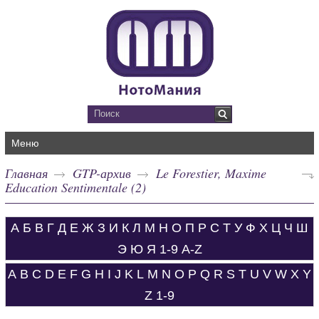
Меню
Главная
GTP-архив
Le Forestier, Maxime
Education Sentimentale (2)
А
Б
В
Г
Д
Е
Ж
З
И
К
Л
М
Н
О
П
Р
С
Т
У
Ф
Х
Ц
Ч
Ш
Э
Ю
Я
1-9
A-Z
A
B
C
D
E
F
G
H
I
J
K
L
M
N
O
P
Q
R
S
T
U
V
W
X
Y
Z
1-9