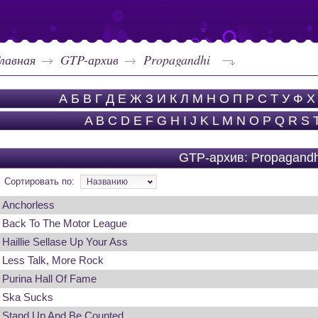
лавная
GTP-архив
Propagandhi
А
Б
В
Г
Д
Е
Ж
З
И
К
Л
М
Н
О
П
Р
С
Т
У
Ф
Х
A
B
C
D
E
F
G
H
I
J
K
L
M
N
O
P
Q
R
S
GTP-архив: Propagandh
Сортировать по:
Названию
Anchorless
Back To The Motor League
Haillie Sellase Up Your Ass
Less Talk, More Rock
Purina Hall Of Fame
Ska Sucks
Stand Up And Be Counted