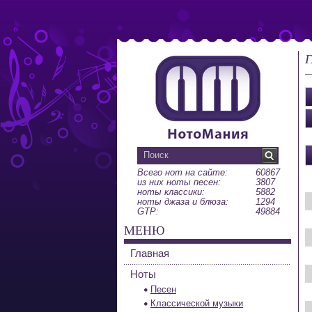
Г
Всего нот на сайте:
60867
из них ноты песен:
3807
ноты классики:
5882
ноты джаза и блюза:
1294
GTP:
49884
МЕНЮ
Главная
Ноты
Песен
Классической музыки