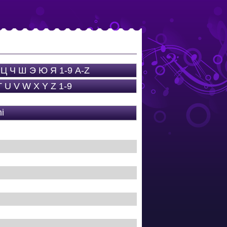
Ц
Ч
Ш
Э
Ю
Я
1-9
A-Z
T
U
V
W
X
Y
Z
1-9
i