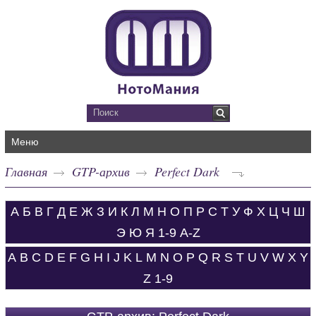
Меню
Главная
GTP-архив
Perfect Dark
А
Б
В
Г
Д
Е
Ж
З
И
К
Л
М
Н
О
П
Р
С
Т
У
Ф
Х
Ц
Ч
Ш
Э
Ю
Я
1-9
A-Z
A
B
C
D
E
F
G
H
I
J
K
L
M
N
O
P
Q
R
S
T
U
V
W
X
Y
Z
1-9