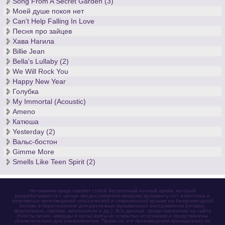
Song From A Secret Garden (3)
Моей душе покоя нет
Can't Help Falling In Love
Песня про зайцев
Хава Нагила
Billie Jean
Bella's Lullaby (2)
We Will Rock You
Happy New Year
Голубка
My Immortal (Acoustic)
Ameno
Катюша
Yesterday (2)
Вальс-бостон
Gimme More
Smells Like Teen Spirit (2)
Нотомания представляет собой бесплатный нотный архив, который
разрабатывается с целью предоставления каждому музыканту нот известных и
популярных произведений классической и современной музыки на безвозмездной
основе в переложениях для различных музыкальных инструментов (гитары,
фортепиано, скрипки, виолончели и др.). Все данные, представленные на сайте
(тексты песен, аккорды и ноты) взяты из открытых источников и представлены
исключительно для ознакомления. Права на эти произведения принадлежат их